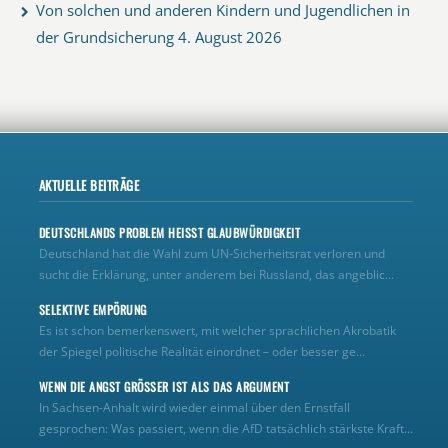
Von solchen und anderen Kindern und Jugendlichen in
der Grundsicherung
4. August 2026
AKTUELLE BEITRÄGE
DEUTSCHLANDS PROBLEM HEISST GLAUBWÜRDIGKEIT
Deutschland hat die Wahl zum UN‑Sicherheitsrat verloren und
sucht die Erklärung, unter anderem bei Russland, das angeblic...
SELEKTIVE EMPÖRUNG
Es ist schon bemerkenswert, mit welcher sprachlichen Akrobatik
der Spiegel politische Realität einordnet – oder besser ge...
WENN DIE ANGST GRÖSSER IST ALS DAS ARGUMENT
In Sachsen-Anhalt wird wieder einmal über den Ernstfall
gesprochen: Was passiert, wenn die AfD tatsächlich stärkste Kraft...