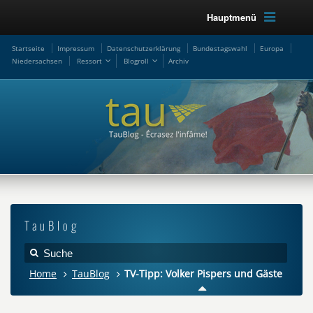
Hauptmenü
Startseite
Impressum
Datenschutzerklärung
Bundestagswahl
Europa
Niedersachsen
Ressort
Blogroll
Archiv
TauBlog
Home
TauBlog
TV-Tipp: Volker Pispers und Gäste