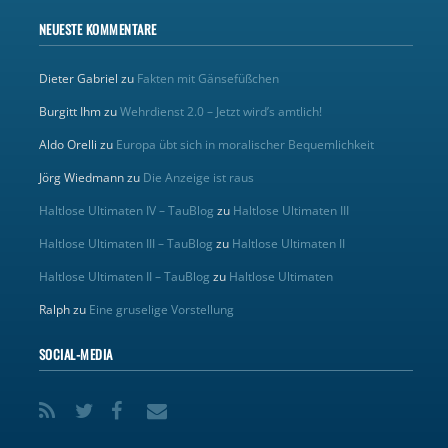
NEUESTE KOMMENTARE
Dieter Gabriel
zu
Fakten mit Gänsefüßchen
Burgitt Ihm
zu
Wehrdienst 2.0 – Jetzt wird’s amtlich!
Aldo Orelli
zu
Europa übt sich in moralischer Bequemlichkeit
Jörg Wiedmann
zu
Die Anzeige ist raus
Haltlose Ultimaten IV – TauBlog
zu
Haltlose Ultimaten III
Haltlose Ultimaten III – TauBlog
zu
Haltlose Ultimaten II
Haltlose Ultimaten II – TauBlog
zu
Haltlose Ultimaten
Ralph
zu
Eine gruselige Vorstellung
SOCIAL-MEDIA