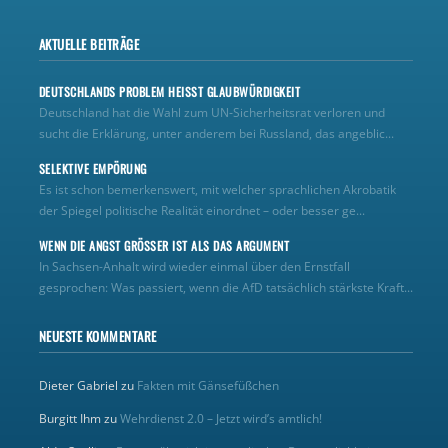
AKTUELLE BEITRÄGE
DEUTSCHLANDS PROBLEM HEISST GLAUBWÜRDIGKEIT
Deutschland hat die Wahl zum UN‑Sicherheitsrat verloren und
sucht die Erklärung, unter anderem bei Russland, das angeblic...
SELEKTIVE EMPÖRUNG
Es ist schon bemerkenswert, mit welcher sprachlichen Akrobatik
der Spiegel politische Realität einordnet – oder besser ge...
WENN DIE ANGST GRÖSSER IST ALS DAS ARGUMENT
In Sachsen-Anhalt wird wieder einmal über den Ernstfall
gesprochen: Was passiert, wenn die AfD tatsächlich stärkste Kraft...
NEUESTE KOMMENTARE
Dieter Gabriel
zu
Fakten mit Gänsefüßchen
Burgitt Ihm
zu
Wehrdienst 2.0 – Jetzt wird’s amtlich!