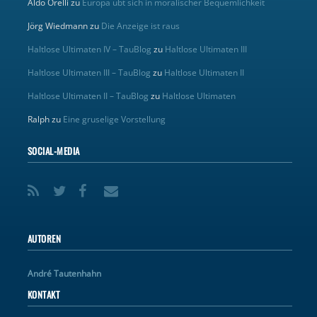
Aldo Orelli
zu
Europa übt sich in moralischer Bequemlichkeit
Jörg Wiedmann
zu
Die Anzeige ist raus
Haltlose Ultimaten IV – TauBlog
zu
Haltlose Ultimaten III
Haltlose Ultimaten III – TauBlog
zu
Haltlose Ultimaten II
Haltlose Ultimaten II – TauBlog
zu
Haltlose Ultimaten
Ralph
zu
Eine gruselige Vorstellung
SOCIAL-MEDIA
AUTOREN
André Tautenhahn
KONTAKT