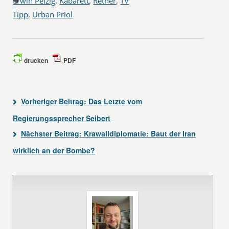
Erwin Pelzig
,
Kabarett
,
Rether
,
TV
Tipp
,
Urban Priol
drucken
PDF
Vorheriger Beitrag:
Das Letzte vom
Regierungssprecher Seibert
Nächster Beitrag:
Krawalldiplomatie: Baut der Iran
wirklich an der Bombe?