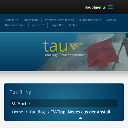
Hauptmenü
Startseite
Impressum
Datenschutzerklärung
Bundestagswahl
Europa
Niedersachsen
Ressort
Blogroll
Archiv
TauBlog
Home
TauBlog
TV-Tipp: Neues aus der Anstalt