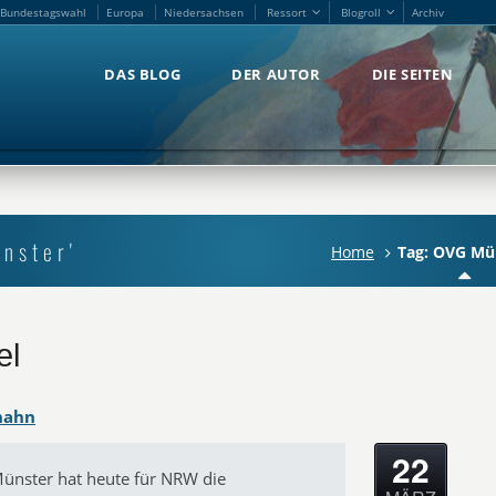
Bundestagswahl
Europa
Niedersachsen
Ressort
Blogroll
Archiv
Bundestagswahl
Europa
Niedersachsen
Ressort
Blogroll
Archiv
DAS BLOG
DER AUTOR
DIE SEITEN
DAS BLOG
DER AUTOR
DIE SEITEN
nster'
Home
Tag: OVG Mü
el
hahn
22
ünster hat heute für NRW die