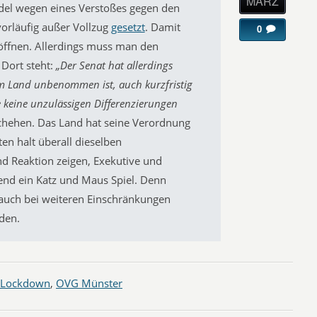
MÄRZ
el wegen eines Verstoßes gegen den
orläufig außer Vollzug
gesetzt
. Damit
0
 öffnen. Allerdings muss man den
 Dort steht:
„Der Senat hat allerdings
m Land unbenommen ist, auch kurzfristig
e keine unzulässigen Differenzierungen
eschehen. Das Land hat seine Verordnung
ten halt überall dieselben
d Reaktion zeigen, Exekutive und
mend ein Katz und Maus Spiel. Denn
 auch bei weiteren Einschränkungen
den.
Lockdown
,
OVG Münster