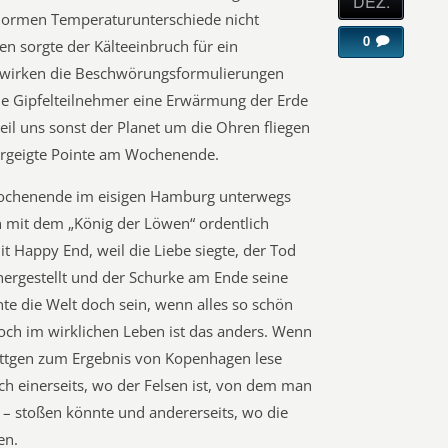
DEZ.
 enormen Temperaturunterschiede nicht
0
en sorgte der Kälteeinbruch für ein
a wirken die Beschwörungsformulierungen
lle Gipfelteilnehmer eine Erwärmung der Erde
il uns sonst der Planet um die Ohren fliegen
vergeigte Pointe am Wochenende.
ochenende im eisigen Hamburg unterwegs
 mit dem „König der Löwen“ ordentlich
it Happy End, weil die Liebe siegte, der Tod
hergestellt und der Schurke am Ende seine
nnte die Welt doch sein, wenn alles so schön
och im wirklichen Leben ist das anders. Wenn
ttgen zum Ergebnis von Kopenhagen lese
ch einerseits, wo der Felsen ist, von dem man
 – stoßen könnte und andererseits, wo die
en.