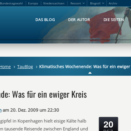
Bundestagswahl
Europa
Niedersachsen
Ressort
Blogroll
Archiv
Bundestagswahl
Europa
Niedersachsen
Ressort
Blogroll
Archiv
DAS BLOG
DER AUTOR
DIE SEITEN
DAS BLOG
DER AUTOR
DIE SEITEN
Home
TauBlog
Klimatisches Wochenende: Was für ein ewiger 
e: Was für ein ewiger Kreis
n
am 20. Dez. 2009 um 22:30
20
ipfel in Kopenhagen hielt eisige Kälte halb
en tausende Reisende zwischen England und