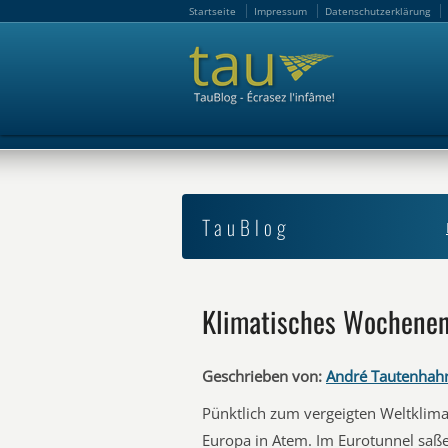
Startseite
Impressum
Datenschutzerklärung
Startseite
Impressum
Datenschutzerklärung
TauBlog
Klimatisches Wochenend
Geschrieben von:
André Tautenhah
Pünktlich zum vergeigten Weltklimag
Europa in Atem. Im Eurotunnel saß