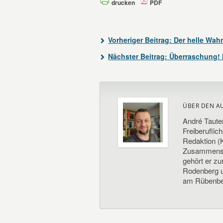
drucken
PDF
Vorheriger Beitrag:
Der helle Wah
Nächster Beitrag:
Überraschung! Im
ÜBER DEN A
André Taute
Freiberuflic
Redaktion (K
Zusammenste
gehört er z
Rodenberg un
am Rübenbe