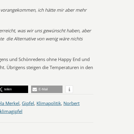
tt vorangekommen, ich hätte mir aber mehr
erreicht, was wir uns gewünscht haben, aber
e  die Alternative von wenig wäre nichts
agens und Schönredens ohne Happy End und
cht. Übrigens steigen die Temperaturen in den
teilen
E-Mail
la Merkel
,
Gipfel
,
Klimapolitik
,
Norbert
klimagipfel