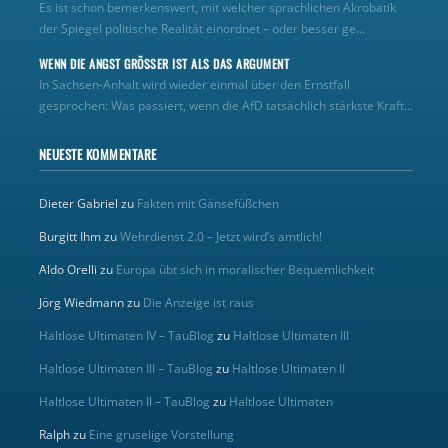
Es ist schon bemerkenswert, mit welcher sprachlichen Akrobatik
der Spiegel politische Realität einordnet – oder besser ge...
WENN DIE ANGST GRÖSSER IST ALS DAS ARGUMENT
In Sachsen-Anhalt wird wieder einmal über den Ernstfall
gesprochen: Was passiert, wenn die AfD tatsächlich stärkste Kraft...
NEUESTE KOMMENTARE
Dieter Gabriel
zu
Fakten mit Gänsefüßchen
Burgitt Ihm
zu
Wehrdienst 2.0 – Jetzt wird’s amtlich!
Aldo Orelli
zu
Europa übt sich in moralischer Bequemlichkeit
Jörg Wiedmann
zu
Die Anzeige ist raus
Haltlose Ultimaten IV – TauBlog
zu
Haltlose Ultimaten III
Haltlose Ultimaten III – TauBlog
zu
Haltlose Ultimaten II
Haltlose Ultimaten II – TauBlog
zu
Haltlose Ultimaten
Ralph
zu
Eine gruselige Vorstellung