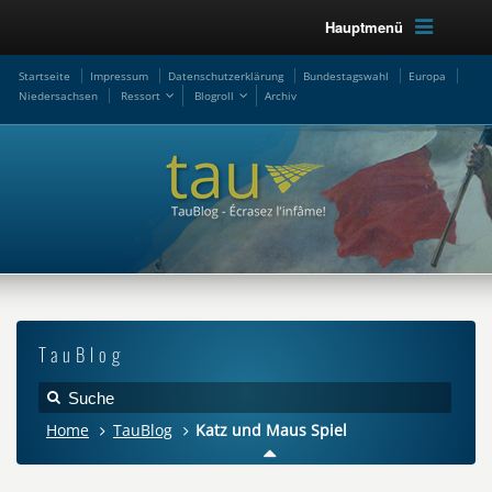
Hauptmenü
Startseite
Impressum
Datenschutzerklärung
Bundestagswahl
Europa
Niedersachsen
Ressort
Blogroll
Archiv
TauBlog
Home
TauBlog
Katz und Maus Spiel