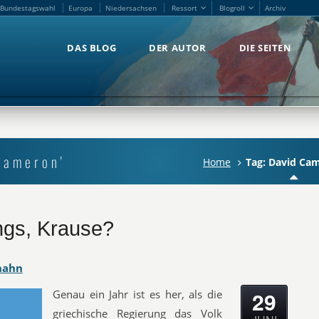
Bundestagswahl
Europa
Niedersachsen
Ressort
Blogroll
Archiv
Bundestagswahl
Europa
Niedersachsen
Ressort
Blogroll
Archiv
DAS BLOG
DER AUTOR
DIE SEITEN
DAS BLOG
DER AUTOR
DIE SEITEN
Cameron'
Home
Tag: David Ca
ngs, Krause?
hahn
29
Genau ein Jahr ist es her, als die
griechische Regierung das Volk