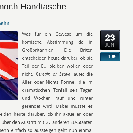
n noch Handtasche
hahn
23
Was für ein Gewese um die
komische Abstimmung da in
JUNI
Großbritannien. Die Briten
4
entscheiden heute darüber, ob sie
Teil der EU bleiben wollen oder
nicht.
Remain or Leave
lautet die
Alles oder Nichts Formel, die im
dramatischen Tonfall seit Tagen
und Wochen rauf und runter
gesendet wird. Dabei müsste es
eiden heute darüber, ob ihr aktueller oder
g über den Austritt mit 27 anderen EU-Staaten
 Denn einfach so aussteigen geht nun einmal