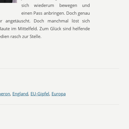
sich wiederum bewegen und
einen Pass anbringen. Doch genau
 angetäuscht. Doch manchmal löst sich
 Raute im Mittelfeld. Zum Glück sind helfende
en rasch zur Stelle.
meron
,
England
,
EU-Gipfel
,
Europa