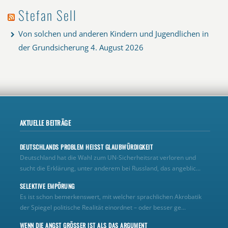
Stefan Sell
Von solchen und anderen Kindern und Jugendlichen in
der Grundsicherung
4. August 2026
AKTUELLE BEITRÄGE
DEUTSCHLANDS PROBLEM HEISST GLAUBWÜRDIGKEIT
Deutschland hat die Wahl zum UN‑Sicherheitsrat verloren und
sucht die Erklärung, unter anderem bei Russland, das angeblic...
SELEKTIVE EMPÖRUNG
Es ist schon bemerkenswert, mit welcher sprachlichen Akrobatik
der Spiegel politische Realität einordnet – oder besser ge...
WENN DIE ANGST GRÖSSER IST ALS DAS ARGUMENT