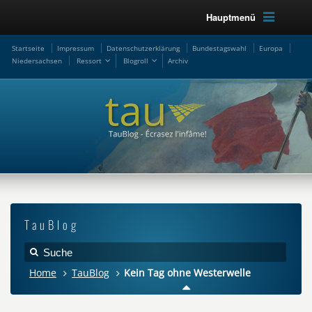
Hauptmenü
Startseite
Impressum
Datenschutzerklärung
Bundestagswahl
Europa
Niedersachsen
Ressort
Blogroll
Archiv
TauBlog
Home
TauBlog
Kein Tag ohne Westerwelle