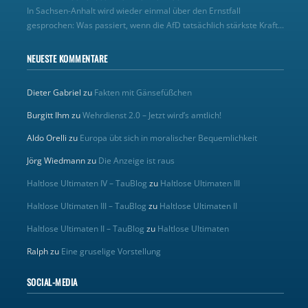
In Sachsen-Anhalt wird wieder einmal über den Ernstfall
gesprochen: Was passiert, wenn die AfD tatsächlich stärkste Kraft...
NEUESTE KOMMENTARE
Dieter Gabriel
zu
Fakten mit Gänsefüßchen
Burgitt Ihm
zu
Wehrdienst 2.0 – Jetzt wird’s amtlich!
Aldo Orelli
zu
Europa übt sich in moralischer Bequemlichkeit
Jörg Wiedmann
zu
Die Anzeige ist raus
Haltlose Ultimaten IV – TauBlog
zu
Haltlose Ultimaten III
Haltlose Ultimaten III – TauBlog
zu
Haltlose Ultimaten II
Haltlose Ultimaten II – TauBlog
zu
Haltlose Ultimaten
Ralph
zu
Eine gruselige Vorstellung
SOCIAL-MEDIA