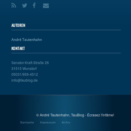
AUTOREN
André Tautenhahn
KONTAKT
Senator-Kraft-Straße 26
31515 Wunstorf
05031/959-4512
info@taublog.de
© André Tautenhahn, TauBlog - Écrasez l'infâme!
Startseite
Impressum
Archiv