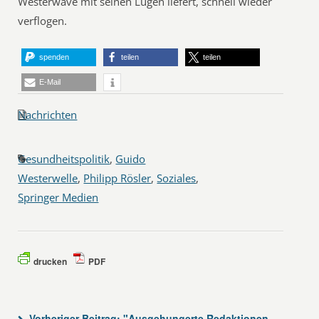
Westerwave mit seinen Lügen liefert, schnell wieder
verflogen.
spenden
teilen
teilen
E-Mail
Nachrichten
Gesundheitspolitik
,
Guido
Westerwelle
,
Philipp Rösler
,
Soziales
,
Springer Medien
drucken
PDF
Vorheriger Beitrag:
"Ausgehungerte Redaktionen,