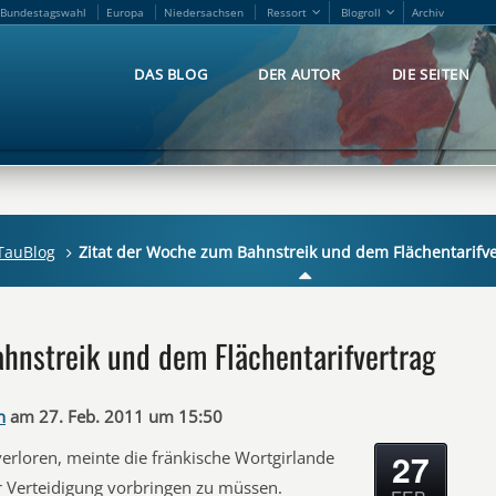
Bundestagswahl
Europa
Niedersachsen
Ressort
Blogroll
Archiv
Bundestagswahl
Europa
Niedersachsen
Ressort
Blogroll
Archiv
DAS BLOG
DER AUTOR
DIE SEITEN
DAS BLOG
DER AUTOR
DIE SEITEN
TauBlog
Zitat der Woche zum Bahnstreik und dem Flächentarifve
hnstreik und dem Flächentarifvertrag
n
am 27. Feb. 2011 um 15:50
27
 verloren, meinte die fränkische Wortgirlande
r Verteidigung vorbringen zu müssen.