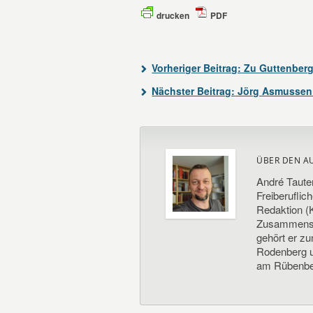
drucken
PDF
Vorheriger Beitrag:
Zu Guttenberg
Nächster Beitrag:
Jörg Asmussen k
ÜBER DEN A
André Taute
Freiberuflic
Redaktion (K
Zusammenste
gehört er z
Rodenberg un
am Rübenbe