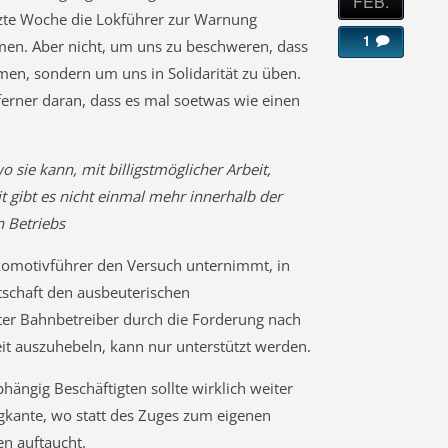
FEB.
etzte Woche die Lokführer zur Warnung
1
hmen. Aber nicht, um uns zu beschweren, dass
mmen, sondern um uns in Solidarität zu üben.
 ferner daran, dass es mal soetwas wie einen
wo sie kann, mit billigstmöglicher Arbeit,
it gibt es nicht einmal mehr innerhalb der
n Betriebs
komotivführer den Versuch unternimmt, in
tschaft den ausbeuterischen
rter Bahnbetreiber durch die Forderung nach
eit auszuhebeln, kann nur unterstützt werden.
bhängig Beschäftigten sollte wirklich weiter
igkante, wo statt des Zuges zum eigenen
en auftaucht.