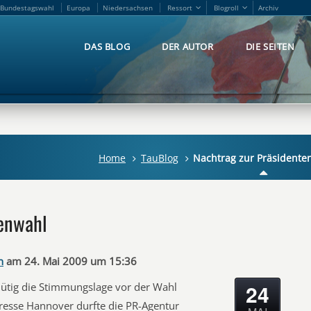
Bundestagswahl
Europa
Niedersachsen
Ressort
Blogroll
Archiv
Bundestagswahl
Europa
Niedersachsen
Ressort
Blogroll
Archiv
DAS BLOG
DER AUTOR
DIE SEITEN
DAS BLOG
DER AUTOR
DIE SEITEN
Home
TauBlog
Nachtrag zur Präsidente
tenwahl
n
am 24. Mai 2009 um 15:36
24
nmütig die Stimmungslage vor der Wahl
resse Hannover durfte die PR-Agentur