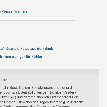
 Presse
,
Wahlen
u" lässt die Katze aus dem Sack
timme weniger für Köhler
UTOR:
nhahn (tau), Diplom-Sozialwissenschaftler und
her Journalist. Seit 2015 Teil der NachDenkSeiten-
ürzel: AT) und dort mit anderen Mitarbeitern für die
llung der Hinweise des Tages zuständig. Außerdem
um Redaktionsteam des Oppermann-Verlages in