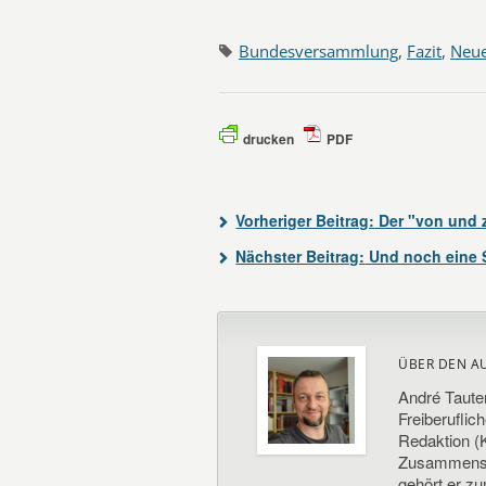
Bundesversammlung
,
Fazit
,
Neue
drucken
PDF
Vorheriger Beitrag:
Der "von und z
Nächster Beitrag:
Und noch eine S
ÜBER DEN A
André Taute
Freiberuflic
Redaktion (K
Zusammenste
gehört er z