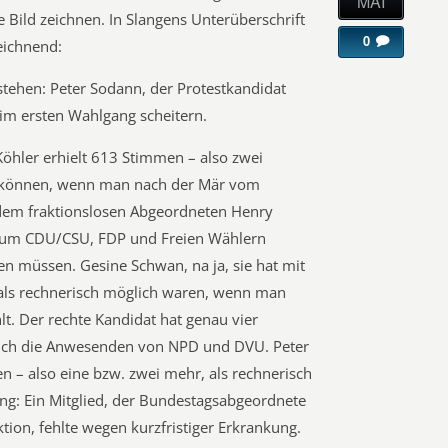
MAI
Bild zeichnen. In Slangens Unterüberschrift
0
eichnend:
ustehen: Peter Sodann, der Protestkandidat
 im ersten Wahlgang scheitern.
öhler erhielt 613 Stimmen – also zwei
en können, wenn man nach der Mär vom
 dem fraktionslosen Abgeordneten Henry
n um CDU/CSU, FDP und Freien Wählern
müssen. Gesine Schwan, na ja, sie hat mit
 als rechnerisch möglich waren, wenn man
 Der rechte Kandidat hat genau vier
h die Anwesenden von NPD und DVU. Peter
– also eine bzw. zwei mehr, als rechnerisch
ng: Ein Mitglied, der Bundestagsabgeordnete
ion, fehlte wegen kurzfristiger Erkrankung.