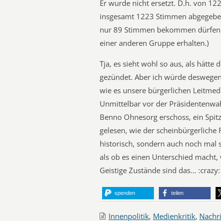
Er wurde nicht ersetzt. D.h. von 1
insgesamt 1223 Stimmen abgegeben
nur 89 Stimmen bekommen dürfen! 
einer anderen Gruppe erhalten.)
Tja, es sieht wohl so aus, als hätte
gezündet. Aber ich würde deswegen 
wie es unsere bürgerlichen Leitmed
Unmittelbar vor der Präsidentenwah
Benno Ohnesorg erschoss, ein Spitz
gelesen, wie der scheinbürgerliche 
historisch, sondern auch noch mal s
als ob es einen Unterschied macht, 
Geistige Zustände sind das… :crazy:
spenden
teilen
Innenpolitik
,
Medienkritik
,
Nachr