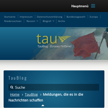
Hauptmenü
Startseite
Impressum
Datenschutzerklärung
Bundestagswahl
Europa
Niedersachsen
Ressort
Blogroll
Archiv
TauBlog
Home
TauBlog
Meldungen, die es in die
Nachrichten schaffen