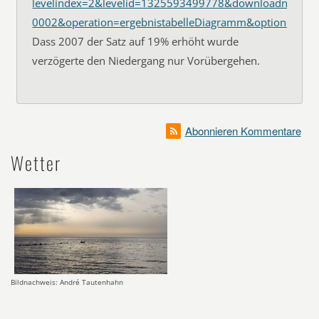
levelindex=2&levelid=1325593499778&downloadname=
0002&operation=ergebnistabelleDiagramm&option=dia
Dass 2007 der Satz auf 19% erhöht wurde
verzögerte den Niedergang nur Vorübergehen.
Abonnieren Kommentare
Wetter
Bildnachweis: André Tautenhahn