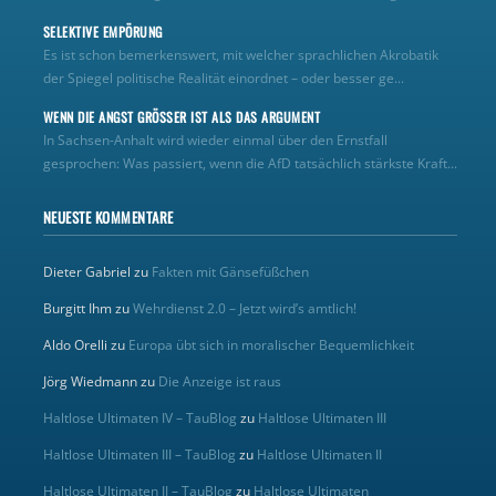
SELEKTIVE EMPÖRUNG
Es ist schon bemerkenswert, mit welcher sprachlichen Akrobatik
der Spiegel politische Realität einordnet – oder besser ge...
WENN DIE ANGST GRÖSSER IST ALS DAS ARGUMENT
In Sachsen-Anhalt wird wieder einmal über den Ernstfall
gesprochen: Was passiert, wenn die AfD tatsächlich stärkste Kraft...
NEUESTE KOMMENTARE
Dieter Gabriel
zu
Fakten mit Gänsefüßchen
Burgitt Ihm
zu
Wehrdienst 2.0 – Jetzt wird’s amtlich!
Aldo Orelli
zu
Europa übt sich in moralischer Bequemlichkeit
Jörg Wiedmann
zu
Die Anzeige ist raus
Haltlose Ultimaten IV – TauBlog
zu
Haltlose Ultimaten III
Haltlose Ultimaten III – TauBlog
zu
Haltlose Ultimaten II
Haltlose Ultimaten II – TauBlog
zu
Haltlose Ultimaten