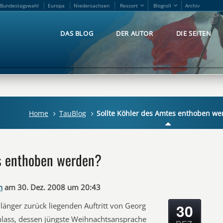
Bundestagswahl
Europa
Niedersachsen
Ressort
Blogroll
Archiv
Bundestagswahl
Europa
Niedersachsen
Ressort
Blogroll
Archiv
DAS BLOG
DER AUTOR
DIE SEITEN
DAS BLOG
DER AUTOR
DIE SEITEN
Home
TauBlog
Sollte Köhler des Amtes enthoben we
es enthoben werden?
n
am 30. Dez. 2008 um 20:43
30
änger zurück liegenden Auftritt von Georg
lass, dessen jüngste Weihnachtsansprache