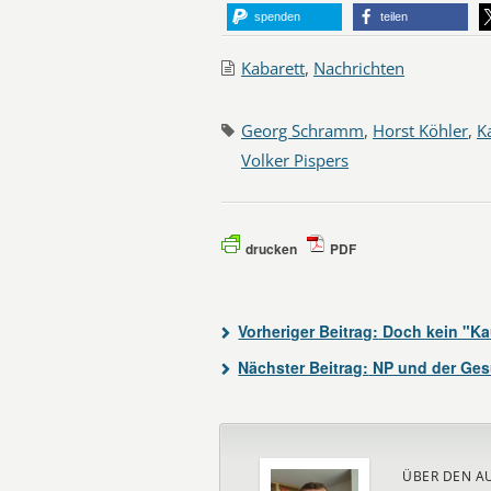
spenden
teilen
Kabarett
,
Nachrichten
Georg Schramm
,
Horst Köhler
,
K
Volker Pispers
drucken
PDF
Vorheriger Beitrag:
Doch kein "Ka
Nächster Beitrag:
NP und der Gesu
ÜBER DEN A