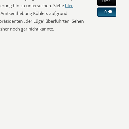
DEZ.
erung hin zu untersuchen. Siehe
hier
.
0
e Amtsenthebung Köhlers aufgrund
präsidenten „der Lüge“ überführten. Sehen
 bisher noch gar nicht kannte.