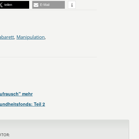
teilen
E-Mail
abarett
,
Manipulation
,
ufrausch" mehr
ndheitsfonds: Teil 2
UTOR: