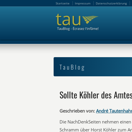
Startseite
Impressum
Datenschutzerklärung
Startseite
Impressum
Datenschutzerklärung
TauBlog
Sollte Köhler des Amt
Geschrieben von:
André Tautenhah
Die NachDenkSeiten nehmen einen l
Schramm über Horst Köhler zum An