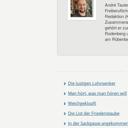
André Taute
Freiberuflic
Redaktion (K
Zusammenste
gehört er z
Rodenberg un
am Rübenbe
Die lustigen Lohnsenker
Man hört, was man hören will
Weichgeklopft
Die List der Friedenstaube
In der Sackgasse angekomme