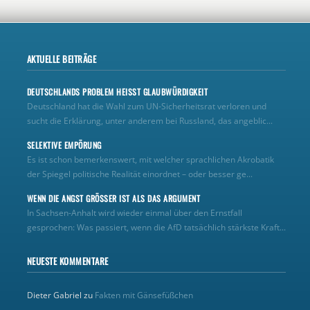
AKTUELLE BEITRÄGE
DEUTSCHLANDS PROBLEM HEISST GLAUBWÜRDIGKEIT
Deutschland hat die Wahl zum UN‑Sicherheitsrat verloren und
sucht die Erklärung, unter anderem bei Russland, das angeblic...
SELEKTIVE EMPÖRUNG
Es ist schon bemerkenswert, mit welcher sprachlichen Akrobatik
der Spiegel politische Realität einordnet – oder besser ge...
WENN DIE ANGST GRÖSSER IST ALS DAS ARGUMENT
In Sachsen-Anhalt wird wieder einmal über den Ernstfall
gesprochen: Was passiert, wenn die AfD tatsächlich stärkste Kraft...
NEUESTE KOMMENTARE
Dieter Gabriel
zu
Fakten mit Gänsefüßchen