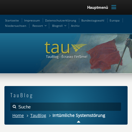
Hauptmenü
Startseite
Impressum
Datenschutzerklärung
Bundestagswahl
Europa
Niedersachsen
Ressort
Blogroll
Archiv
TauBlog
Home
TauBlog
Irrtümliche Systemstörung