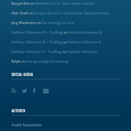
Burgitt Ihm
zu
Wehrdienst 2.0 – Jetzt wird’s amtlich!
Aldo Orelli
zu
Europa übt sich in moralischer Bequemlichkeit
Jörg Wiedmann
zu
Die Anzeige ist raus
Haltlose Ultimaten IV – TauBlog
zu
Haltlose Ultimaten III
Haltlose Ultimaten III – TauBlog
zu
Haltlose Ultimaten II
Haltlose Ultimaten II – TauBlog
zu
Haltlose Ultimaten
Ralph
zu
Eine gruselige Vorstellung
SOCIAL-MEDIA
AUTOREN
André Tautenhahn