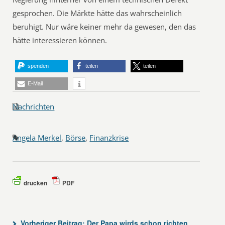
gesprochen. Die Märkte hätte das wahrscheinlich
beruhigt. Nur wäre keiner mehr da gewesen, den das
hätte interessieren können.
spenden
teilen
teilen
E-Mail
Nachrichten
Angela Merkel
,
Börse
,
Finanzkrise
drucken
PDF
Vorheriger Beitrag:
Der Papa wirds schon richten