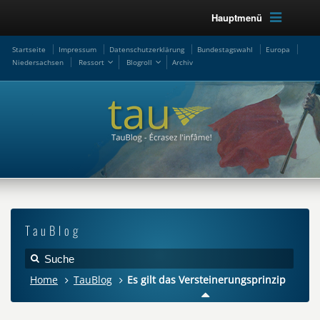
Hauptmenü
Startseite
Impressum
Datenschutzerklärung
Bundestagswahl
Europa
Niedersachsen
Ressort
Blogroll
Archiv
TauBlog
Home
TauBlog
Es gilt das Versteinerungsprinzip