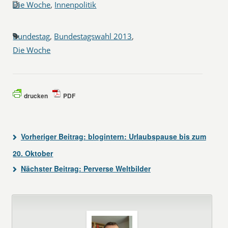
Die Woche
,
Innenpolitik
Bundestag
,
Bundestagswahl 2013
,
Die Woche
drucken
PDF
Vorheriger Beitrag:
blogintern: Urlaubspause bis zum
20. Oktober
Nächster Beitrag:
Perverse Weltbilder