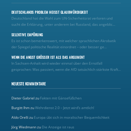
DEUTSCHLANDS PROBLEM HEISST GLAUBWÜRDIGKEIT
Deutschland hat die Wahl zum UN‑Sicherheitsrat verloren und
sucht die Erklärung, unter anderem bei Russland, das angeblic...
SELEKTIVE EMPÖRUNG
Es ist schon bemerkenswert, mit welcher sprachlichen Akrobatik
der Spiegel politische Realität einordnet – oder besser ge...
WENN DIE ANGST GRÖSSER IST ALS DAS ARGUMENT
In Sachsen-Anhalt wird wieder einmal über den Ernstfall
gesprochen: Was passiert, wenn die AfD tatsächlich stärkste Kraft...
NEUESTE KOMMENTARE
Dieter Gabriel
zu
Fakten mit Gänsefüßchen
Burgitt Ihm
zu
Wehrdienst 2.0 – Jetzt wird’s amtlich!
Aldo Orelli
zu
Europa übt sich in moralischer Bequemlichkeit
Jörg Wiedmann
zu
Die Anzeige ist raus