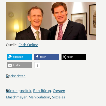
Quelle:
Cash.Online
spenden
teilen
teilen
E-Mail
Nachrichten
Kürzungspolitik
,
Bert Rürup
,
Carsten
Maschmeyer
,
Manipulation
,
Soziales