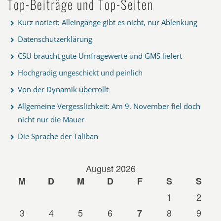
Top-Beiträge und Top-Seiten
Kurz notiert: Alleingänge gibt es nicht, nur Ablenkung
Datenschutzerklärung
CSU braucht gute Umfragewerte und GMS liefert
Hochgradig ungeschickt und peinlich
Von der Dynamik überrollt
Allgemeine Vergesslichkeit: Am 9. November fiel doch
nicht nur die Mauer
Die Sprache der Taliban
August 2026
M
D
M
D
F
S
S
1
2
3
4
5
6
8
9
7