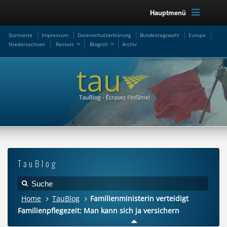
Hauptmenü
Startseite
Impressum
Datenschutzerklärung
Bundestagswahl
Europa
Niedersachsen
Ressort
Blogroll
Archiv
TauBlog
Home
TauBlog
Familienministerin verteidigt
Familienpflegezeit: Man kann sich ja versichern