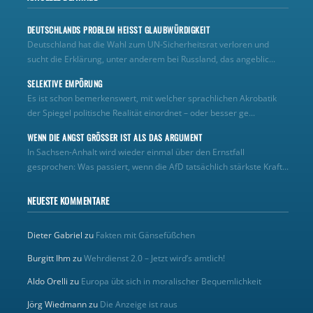
DEUTSCHLANDS PROBLEM HEISST GLAUBWÜRDIGKEIT
Deutschland hat die Wahl zum UN‑Sicherheitsrat verloren und
sucht die Erklärung, unter anderem bei Russland, das angeblic...
SELEKTIVE EMPÖRUNG
Es ist schon bemerkenswert, mit welcher sprachlichen Akrobatik
der Spiegel politische Realität einordnet – oder besser ge...
WENN DIE ANGST GRÖSSER IST ALS DAS ARGUMENT
In Sachsen-Anhalt wird wieder einmal über den Ernstfall
gesprochen: Was passiert, wenn die AfD tatsächlich stärkste Kraft...
NEUESTE KOMMENTARE
Dieter Gabriel
zu
Fakten mit Gänsefüßchen
Burgitt Ihm
zu
Wehrdienst 2.0 – Jetzt wird’s amtlich!
Aldo Orelli
zu
Europa übt sich in moralischer Bequemlichkeit
Jörg Wiedmann
zu
Die Anzeige ist raus