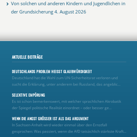
Von solchen und anderen Kindern und Jugendlichen in
der Grundsicherung
4. August 2026
AKTUELLE BEITRÄGE
DEUTSCHLANDS PROBLEM HEISST GLAUBWÜRDIGKEIT
Deutschland hat die Wahl zum UN‑Sicherheitsrat verloren und
sucht die Erklärung, unter anderem bei Russland, das angeblic...
SELEKTIVE EMPÖRUNG
Es ist schon bemerkenswert, mit welcher sprachlichen Akrobatik
der Spiegel politische Realität einordnet – oder besser ge...
WENN DIE ANGST GRÖSSER IST ALS DAS ARGUMENT
In Sachsen-Anhalt wird wieder einmal über den Ernstfall
gesprochen: Was passiert, wenn die AfD tatsächlich stärkste Kraft...