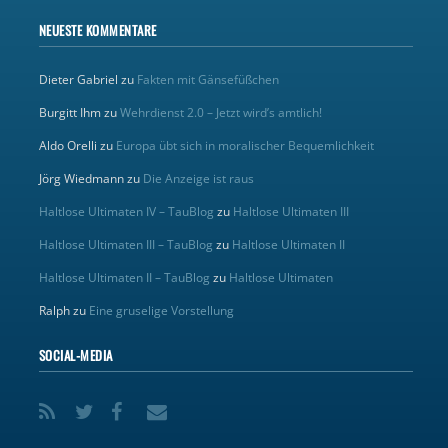
NEUESTE KOMMENTARE
Dieter Gabriel
zu
Fakten mit Gänsefüßchen
Burgitt Ihm
zu
Wehrdienst 2.0 – Jetzt wird’s amtlich!
Aldo Orelli
zu
Europa übt sich in moralischer Bequemlichkeit
Jörg Wiedmann
zu
Die Anzeige ist raus
Haltlose Ultimaten IV – TauBlog
zu
Haltlose Ultimaten III
Haltlose Ultimaten III – TauBlog
zu
Haltlose Ultimaten II
Haltlose Ultimaten II – TauBlog
zu
Haltlose Ultimaten
Ralph
zu
Eine gruselige Vorstellung
SOCIAL-MEDIA