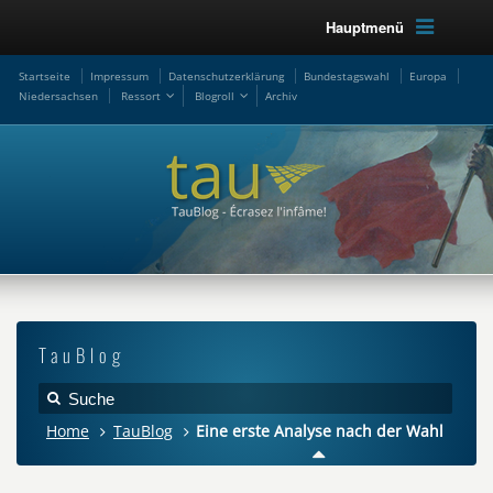
Hauptmenü
Startseite
Impressum
Datenschutzerklärung
Bundestagswahl
Europa
Niedersachsen
Ressort
Blogroll
Archiv
TauBlog
Home
TauBlog
Eine erste Analyse nach der Wahl