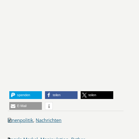
spenden
teilen
teilen
E-Mail
Innenpolitik
,
Nachrichten