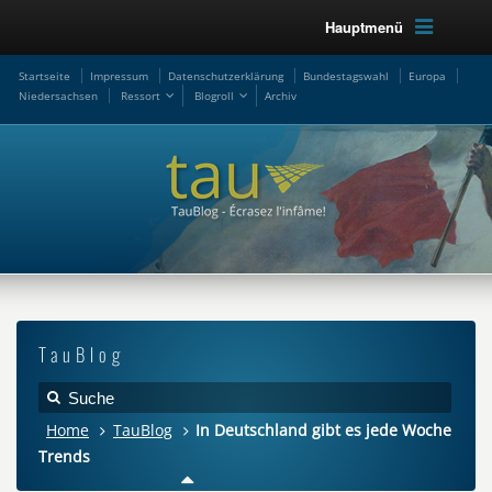
Hauptmenü
Startseite
Impressum
Datenschutzerklärung
Bundestagswahl
Europa
Niedersachsen
Ressort
Blogroll
Archiv
TauBlog
Home
TauBlog
In Deutschland gibt es jede Woche
Trends