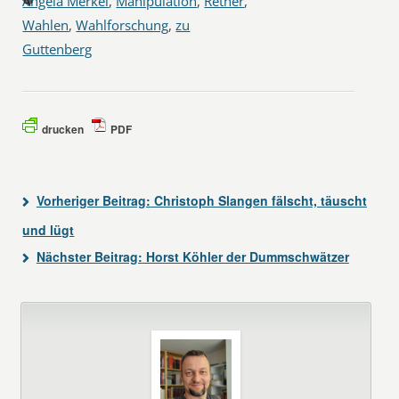
Angela Merkel
,
Manipulation
,
Rether
,
Wahlen
,
Wahlforschung
,
zu
Guttenberg
drucken
PDF
Vorheriger Beitrag:
Christoph Slangen fälscht, täuscht
und lügt
Nächster Beitrag:
Horst Köhler der Dummschwätzer