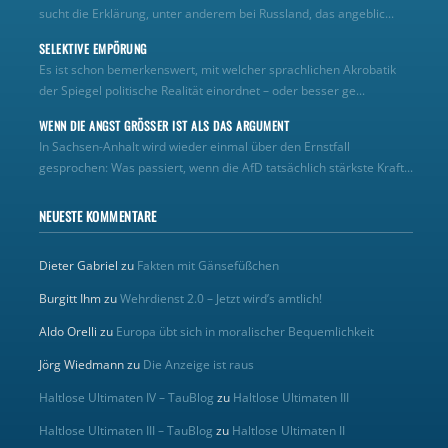
sucht die Erklärung, unter anderem bei Russland, das angeblic...
SELEKTIVE EMPÖRUNG
Es ist schon bemerkenswert, mit welcher sprachlichen Akrobatik
der Spiegel politische Realität einordnet – oder besser ge...
WENN DIE ANGST GRÖSSER IST ALS DAS ARGUMENT
In Sachsen-Anhalt wird wieder einmal über den Ernstfall
gesprochen: Was passiert, wenn die AfD tatsächlich stärkste Kraft...
NEUESTE KOMMENTARE
Dieter Gabriel
zu
Fakten mit Gänsefüßchen
Burgitt Ihm
zu
Wehrdienst 2.0 – Jetzt wird’s amtlich!
Aldo Orelli
zu
Europa übt sich in moralischer Bequemlichkeit
Jörg Wiedmann
zu
Die Anzeige ist raus
Haltlose Ultimaten IV – TauBlog
zu
Haltlose Ultimaten III
Haltlose Ultimaten III – TauBlog
zu
Haltlose Ultimaten II