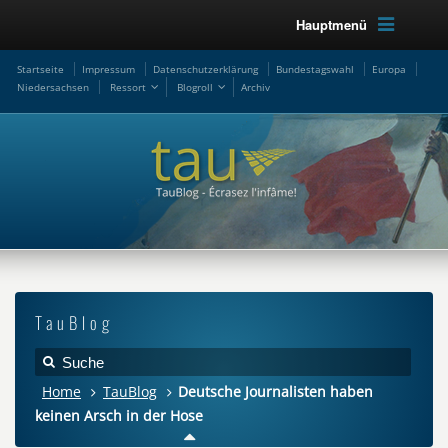
Hauptmenü
Startseite
Impressum
Datenschutzerklärung
Bundestagswahl
Europa
Niedersachsen
Ressort
Blogroll
Archiv
TauBlog
Home
TauBlog
Deutsche Journalisten haben
keinen Arsch in der Hose