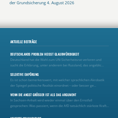
der Grundsicherung
4. August 2026
AKTUELLE BEITRÄGE
DEUTSCHLANDS PROBLEM HEISST GLAUBWÜRDIGKEIT
Deutschland hat die Wahl zum UN‑Sicherheitsrat verloren und
sucht die Erklärung, unter anderem bei Russland, das angeblic...
SELEKTIVE EMPÖRUNG
Es ist schon bemerkenswert, mit welcher sprachlichen Akrobatik
der Spiegel politische Realität einordnet – oder besser ge...
WENN DIE ANGST GRÖSSER IST ALS DAS ARGUMENT
In Sachsen-Anhalt wird wieder einmal über den Ernstfall
gesprochen: Was passiert, wenn die AfD tatsächlich stärkste Kraft...