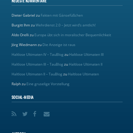
NEUESTE KOMMENTARE
Dieter Gabriel
zu
Fakten mit Gänsefüßchen
Burgitt Ihm
zu
Wehrdienst 2.0 – Jetzt wird’s amtlich!
Aldo Orelli
zu
Europa übt sich in moralischer Bequemlichkeit
Jörg Wiedmann
zu
Die Anzeige ist raus
Haltlose Ultimaten IV – TauBlog
zu
Haltlose Ultimaten III
Haltlose Ultimaten III – TauBlog
zu
Haltlose Ultimaten II
Haltlose Ultimaten II – TauBlog
zu
Haltlose Ultimaten
Ralph
zu
Eine gruselige Vorstellung
SOCIAL-MEDIA