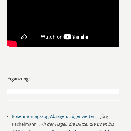
Ergänzung:
Rosenmontagszug-Absagen: Lügenwetter!
| Jörg
Kachelmann: „
All der Hagel, die Blitze, die Böen bis