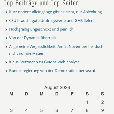
Top-Beiträge und Top-Seiten
Kurz notiert: Alleingänge gibt es nicht, nur Ablenkung
CSU braucht gute Umfragewerte und GMS liefert
Hochgradig ungeschickt und peinlich
Von der Dynamik überrollt
Allgemeine Vergesslichkeit: Am 9. November fiel doch
nicht nur die Mauer
Klaus Stuttmann zu Guidos Wahlanalyse
Bundesregierung von der Demokratie überrascht
August 2026
M
D
M
D
F
S
S
1
2
3
4
5
6
8
9
7