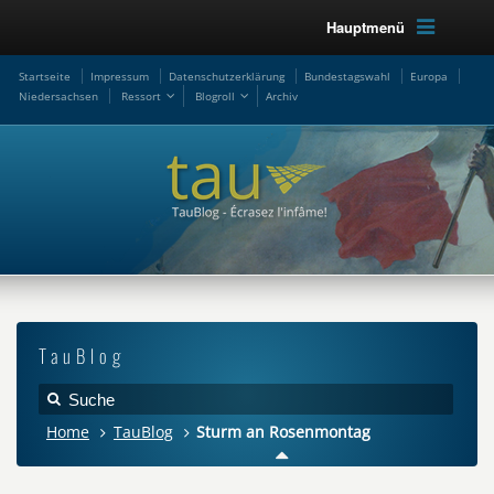
Hauptmenü
Startseite
Impressum
Datenschutzerklärung
Bundestagswahl
Europa
Niedersachsen
Ressort
Blogroll
Archiv
TauBlog
Home
TauBlog
Sturm an Rosenmontag