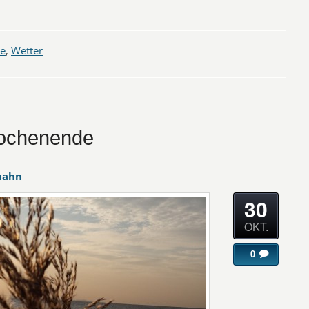
e
,
Wetter
ochenende
hahn
30
OKT.
0