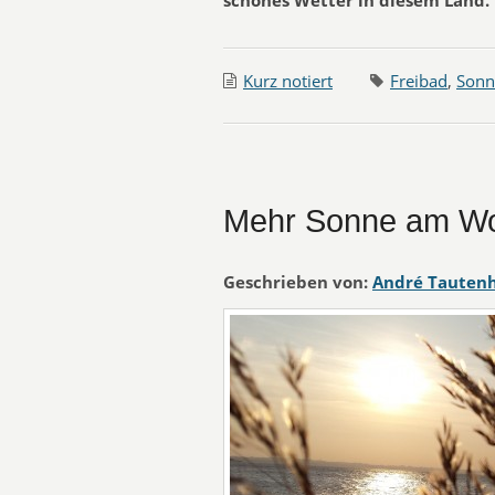
schönes Wetter in diesem Land.
Kurz notiert
Freibad
,
Sonn
Mehr Sonne am W
Geschrieben von:
André Tauten