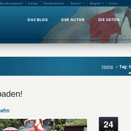
Bundestagswahl
Europa
Niedersachsen
Ressort
Blogroll
Archiv
Bundestagswahl
Europa
Niedersachsen
Ressort
Blogroll
Archiv
DAS BLOG
DER AUTOR
DIE SEITEN
DAS BLOG
DER AUTOR
DIE SEITEN
Home
Tag: 
baden!
hahn
24