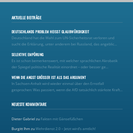
AKTUELLE BEITRÄGE
DEUTSCHLANDS PROBLEM HEISST GLAUBWÜRDIGKEIT
Deutschland hat die Wahl zum UN‑Sicherheitsrat verloren und
sucht die Erklärung, unter anderem bei Russland, das angeblic...
SELEKTIVE EMPÖRUNG
Es ist schon bemerkenswert, mit welcher sprachlichen Akrobatik
der Spiegel politische Realität einordnet – oder besser ge...
WENN DIE ANGST GRÖSSER IST ALS DAS ARGUMENT
In Sachsen-Anhalt wird wieder einmal über den Ernstfall
gesprochen: Was passiert, wenn die AfD tatsächlich stärkste Kraft...
NEUESTE KOMMENTARE
Dieter Gabriel
zu
Fakten mit Gänsefüßchen
Burgitt Ihm
zu
Wehrdienst 2.0 – Jetzt wird’s amtlich!