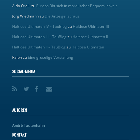
Aldo Orelli
zu
Europa übt sich in moralischer Bequemlichkeit
Jörg Wiedmann
zu
Die Anzeige ist raus
Haltlose Ultimaten IV – TauBlog
zu
Haltlose Ultimaten III
Haltlose Ultimaten III – TauBlog
zu
Haltlose Ultimaten II
Haltlose Ultimaten II – TauBlog
zu
Haltlose Ultimaten
Ralph
zu
Eine gruselige Vorstellung
SOCIAL-MEDIA
AUTOREN
André Tautenhahn
KONTAKT