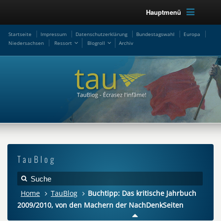
Hauptmenü
Startseite
Impressum
Datenschutzerklärung
Bundestagswahl
Europa
Niedersachsen
Ressort
Blogroll
Archiv
TauBlog
Home
TauBlog
Buchtipp: Das kritische Jahrbuch
2009/2010, von den Machern der NachDenkSeiten