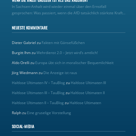
WENN DIE ANGST GRÖSSER IST ALS DAS ARGUMENT
In Sachsen-Anhalt wird wieder einmal über den Ernstfall
gesprochen: Was passiert, wenn die AfD tatsächlich stärkste Kraft...
NEUESTE KOMMENTARE
Dieter Gabriel
zu
Fakten mit Gänsefüßchen
Burgitt Ihm
zu
Wehrdienst 2.0 – Jetzt wird’s amtlich!
Aldo Orelli
zu
Europa übt sich in moralischer Bequemlichkeit
Jörg Wiedmann
zu
Die Anzeige ist raus
Haltlose Ultimaten IV – TauBlog
zu
Haltlose Ultimaten III
Haltlose Ultimaten III – TauBlog
zu
Haltlose Ultimaten II
Haltlose Ultimaten II – TauBlog
zu
Haltlose Ultimaten
Ralph
zu
Eine gruselige Vorstellung
SOCIAL-MEDIA