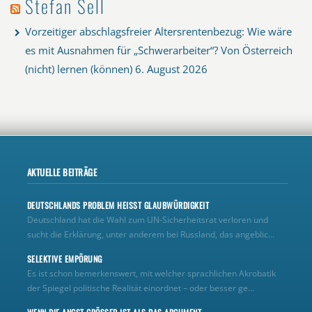
Stefan Sell
Vorzeitiger abschlagsfreier Altersrentenbezug: Wie wäre
es mit Ausnahmen für „Schwerarbeiter“? Von Österreich
(nicht) lernen (können)
6. August 2026
AKTUELLE BEITRÄGE
DEUTSCHLANDS PROBLEM HEISST GLAUBWÜRDIGKEIT
Deutschland hat die Wahl zum UN‑Sicherheitsrat verloren und
sucht die Erklärung, unter anderem bei Russland, das angeblic...
SELEKTIVE EMPÖRUNG
Es ist schon bemerkenswert, mit welcher sprachlichen Akrobatik
der Spiegel politische Realität einordnet – oder besser ge...