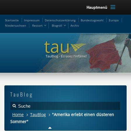
Hauptmenü
Startseite
Impressum
Datenschutzerklärung
Bundestagswahl
Europa
Niedersachsen
Ressort
Blogroll
Archiv
TauBlog
Home
TauBlog
"Amerika erlebt einen düsteren
Sommer"