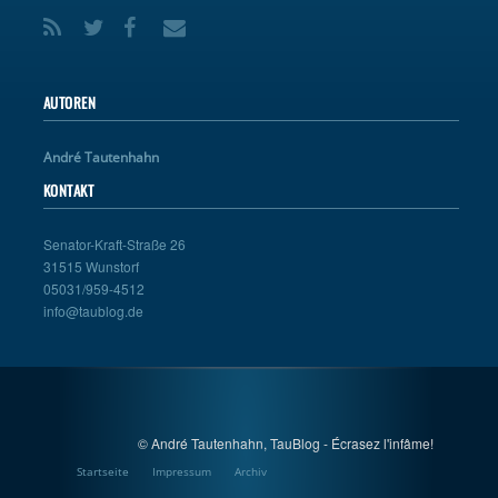
AUTOREN
André Tautenhahn
KONTAKT
Senator-Kraft-Straße 26
31515 Wunstorf
05031/959-4512
info@taublog.de
© André Tautenhahn, TauBlog - Écrasez l'infâme!
Startseite
Impressum
Archiv