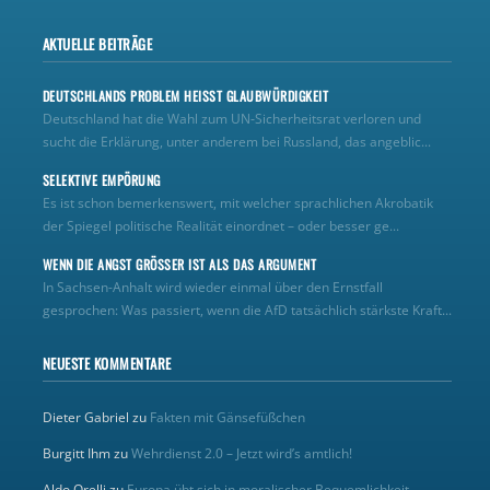
AKTUELLE BEITRÄGE
DEUTSCHLANDS PROBLEM HEISST GLAUBWÜRDIGKEIT
Deutschland hat die Wahl zum UN‑Sicherheitsrat verloren und
sucht die Erklärung, unter anderem bei Russland, das angeblic...
SELEKTIVE EMPÖRUNG
Es ist schon bemerkenswert, mit welcher sprachlichen Akrobatik
der Spiegel politische Realität einordnet – oder besser ge...
WENN DIE ANGST GRÖSSER IST ALS DAS ARGUMENT
In Sachsen-Anhalt wird wieder einmal über den Ernstfall
gesprochen: Was passiert, wenn die AfD tatsächlich stärkste Kraft...
NEUESTE KOMMENTARE
Dieter Gabriel
zu
Fakten mit Gänsefüßchen
Burgitt Ihm
zu
Wehrdienst 2.0 – Jetzt wird’s amtlich!
Aldo Orelli
zu
Europa übt sich in moralischer Bequemlichkeit