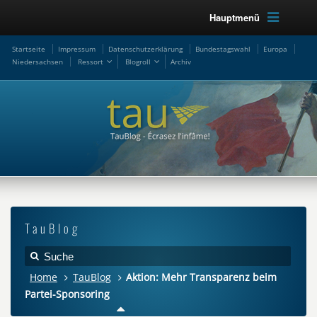
Hauptmenü
Startseite
Impressum
Datenschutzerklärung
Bundestagswahl
Europa
Niedersachsen
Ressort
Blogroll
Archiv
TauBlog
Home
TauBlog
Aktion: Mehr Transparenz beim
Partei-Sponsoring