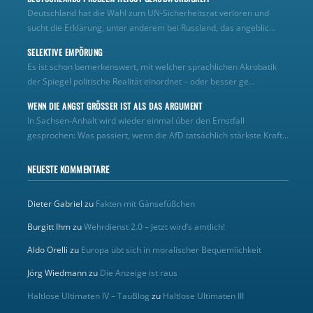
Deutschland hat die Wahl zum UN‑Sicherheitsrat verloren und
sucht die Erklärung, unter anderem bei Russland, das angeblic...
SELEKTIVE EMPÖRUNG
Es ist schon bemerkenswert, mit welcher sprachlichen Akrobatik
der Spiegel politische Realität einordnet – oder besser ge...
WENN DIE ANGST GRÖSSER IST ALS DAS ARGUMENT
In Sachsen-Anhalt wird wieder einmal über den Ernstfall
gesprochen: Was passiert, wenn die AfD tatsächlich stärkste Kraft...
NEUESTE KOMMENTARE
Dieter Gabriel
zu
Fakten mit Gänsefüßchen
Burgitt Ihm
zu
Wehrdienst 2.0 – Jetzt wird’s amtlich!
Aldo Orelli
zu
Europa übt sich in moralischer Bequemlichkeit
Jörg Wiedmann
zu
Die Anzeige ist raus
Haltlose Ultimaten IV – TauBlog
zu
Haltlose Ultimaten III