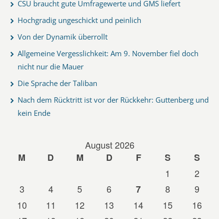
CSU braucht gute Umfragewerte und GMS liefert
Hochgradig ungeschickt und peinlich
Von der Dynamik überrollt
Allgemeine Vergesslichkeit: Am 9. November fiel doch
nicht nur die Mauer
Die Sprache der Taliban
Nach dem Rücktritt ist vor der Rückkehr: Guttenberg und
kein Ende
August 2026
M
D
M
D
F
S
S
1
2
3
4
5
6
8
9
7
10
11
12
13
14
15
16