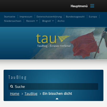
Hauptmenü
Startseite
Impressum
Datenschutzerklärung
Bundestagswahl
Europa
Niedersachsen
Ressort
Blogroll
Archiv
TauBlog
Home
TauBlog
Ein bisschen dicht