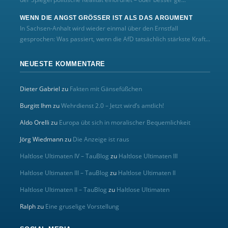
WENN DIE ANGST GRÖSSER IST ALS DAS ARGUMENT
In Sachsen-Anhalt wird wieder einmal über den Ernstfall
gesprochen: Was passiert, wenn die AfD tatsächlich stärkste Kraft...
NEUESTE KOMMENTARE
Dieter Gabriel
zu
Fakten mit Gänsefüßchen
Burgitt Ihm
zu
Wehrdienst 2.0 – Jetzt wird’s amtlich!
Aldo Orelli
zu
Europa übt sich in moralischer Bequemlichkeit
Jörg Wiedmann
zu
Die Anzeige ist raus
Haltlose Ultimaten IV – TauBlog
zu
Haltlose Ultimaten III
Haltlose Ultimaten III – TauBlog
zu
Haltlose Ultimaten II
Haltlose Ultimaten II – TauBlog
zu
Haltlose Ultimaten
Ralph
zu
Eine gruselige Vorstellung