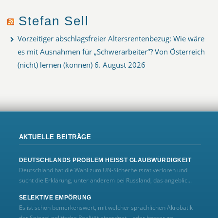
Stefan Sell
Vorzeitiger abschlagsfreier Altersrentenbezug: Wie wäre
es mit Ausnahmen für „Schwerarbeiter“? Von Österreich
(nicht) lernen (können)
6. August 2026
AKTUELLE BEITRÄGE
DEUTSCHLANDS PROBLEM HEISST GLAUBWÜRDIGKEIT
Deutschland hat die Wahl zum UN‑Sicherheitsrat verloren und
sucht die Erklärung, unter anderem bei Russland, das angeblic...
SELEKTIVE EMPÖRUNG
Es ist schon bemerkenswert, mit welcher sprachlichen Akrobatik
der Spiegel politische Realität einordnet – oder besser ge...