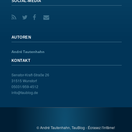
SOCIAL-MEDIA
AUTOREN
André Tautenhahn
KONTAKT
Senator-Kraft-Straße 26
31515 Wunstorf
05031/959-4512
info@taublog.de
© André Tautenhahn, TauBlog - Écrasez l'infâme!