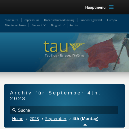
Hauptmenü
Startseite
Impressum
Datenschutzerklärung
Bundestagswahl
Europa
Niedersachsen
Ressort
Blogroll
Archiv
Archiv für September 4th,
2023
Home
2023
September
4th (Montag)