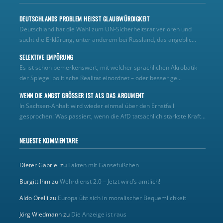
DEUTSCHLANDS PROBLEM HEISST GLAUBWÜRDIGKEIT
Deutschland hat die Wahl zum UN‑Sicherheitsrat verloren und
sucht die Erklärung, unter anderem bei Russland, das angeblic...
SELEKTIVE EMPÖRUNG
Es ist schon bemerkenswert, mit welcher sprachlichen Akrobatik
der Spiegel politische Realität einordnet – oder besser ge...
WENN DIE ANGST GRÖSSER IST ALS DAS ARGUMENT
In Sachsen-Anhalt wird wieder einmal über den Ernstfall
gesprochen: Was passiert, wenn die AfD tatsächlich stärkste Kraft...
NEUESTE KOMMENTARE
Dieter Gabriel
zu
Fakten mit Gänsefüßchen
Burgitt Ihm
zu
Wehrdienst 2.0 – Jetzt wird’s amtlich!
Aldo Orelli
zu
Europa übt sich in moralischer Bequemlichkeit
Jörg Wiedmann
zu
Die Anzeige ist raus