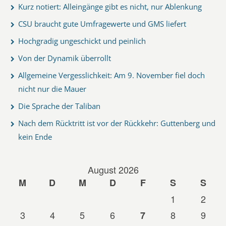
Kurz notiert: Alleingänge gibt es nicht, nur Ablenkung
CSU braucht gute Umfragewerte und GMS liefert
Hochgradig ungeschickt und peinlich
Von der Dynamik überrollt
Allgemeine Vergesslichkeit: Am 9. November fiel doch
nicht nur die Mauer
Die Sprache der Taliban
Nach dem Rücktritt ist vor der Rückkehr: Guttenberg und
kein Ende
August 2026
M
D
M
D
F
S
S
1
2
3
4
5
6
8
9
7