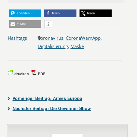
spenden
teilen
teilen
E-Mail
Hashtags
Coronavirus
,
CoronaWarnApp
,
Digitalisierung
,
Maske
drucken
PDF
Vorheriger Beitrag:
Armes Europa
Nächster Beitrag:
Die Gewinner Show