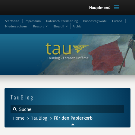
Hauptmenü
Startseite
Impressum
Datenschutzerklärung
Bundestagswahl
Europa
Niedersachsen
Ressort
Blogroll
Archiv
TauBlog
Home
TauBlog
Für den Papierkorb