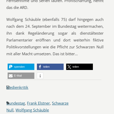
Fernsehfilme und Serien laufen. Profilschärfung, nennt
das die ARD.
Wolfgang Schäuble (ebenfalls 75) darf hingegen auch
nach dem 24. September im Bundestag weitermachen,
ihn dank Regeländerung sogar als dienstältester
Parlamentarier eröffnen und dort weiterhin fiktive
Politikvorstellungen wie die Pflicht zur Schwarzen Null
mit aller Macht umsetzen. Das ist bitter…
spenden
teilen
teilen
E-Mail
Medienkritik
Bundestag
,
Frank Elstner
,
Schwarze
Null
,
Wolfgang Schäuble