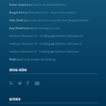
Dieter Gabriel
zu
Fakten mit Gänsefüßchen
Burgitt Ihm
zu
Wehrdienst 2.0 – Jetzt wird’s amtlich!
Aldo Orelli
zu
Europa übt sich in moralischer Bequemlichkeit
Jörg Wiedmann
zu
Die Anzeige ist raus
Haltlose Ultimaten IV – TauBlog
zu
Haltlose Ultimaten III
Haltlose Ultimaten III – TauBlog
zu
Haltlose Ultimaten II
Haltlose Ultimaten II – TauBlog
zu
Haltlose Ultimaten
Ralph
zu
Eine gruselige Vorstellung
SOCIAL-MEDIA
AUTOREN