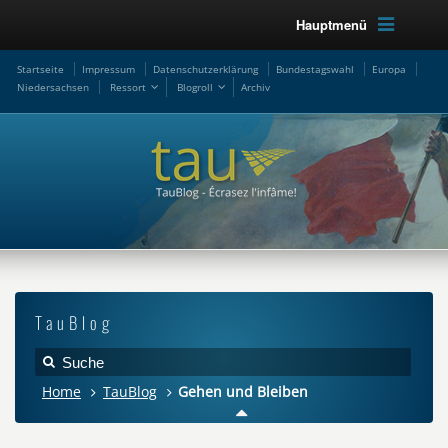
Hauptmenü
Startseite
Impressum
Datenschutzerklärung
Bundestagswahl
Europa
Niedersachsen
Ressort
Blogroll
Archiv
TauBlog
Home
TauBlog
Gehen und Bleiben