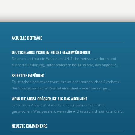
AKTUELLE BEITRÄGE
DEUTSCHLANDS PROBLEM HEISST GLAUBWÜRDIGKEIT
Deutschland hat die Wahl zum UN‑Sicherheitsrat verloren und
sucht die Erklärung, unter anderem bei Russland, das angeblic...
SELEKTIVE EMPÖRUNG
Es ist schon bemerkenswert, mit welcher sprachlichen Akrobatik
der Spiegel politische Realität einordnet – oder besser ge...
WENN DIE ANGST GRÖSSER IST ALS DAS ARGUMENT
In Sachsen-Anhalt wird wieder einmal über den Ernstfall
gesprochen: Was passiert, wenn die AfD tatsächlich stärkste Kraft...
NEUESTE KOMMENTARE