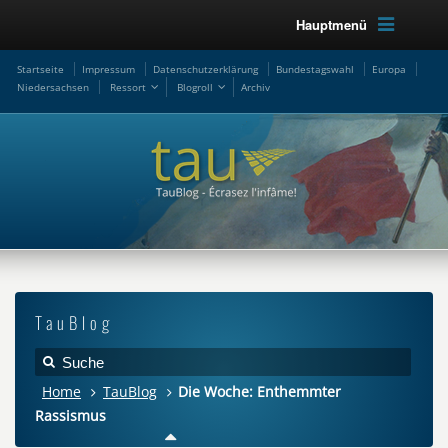
Hauptmenü
Startseite
Impressum
Datenschutzerklärung
Bundestagswahl
Europa
Niedersachsen
Ressort
Blogroll
Archiv
TauBlog
Home
TauBlog
Die Woche: Enthemmter
Rassismus