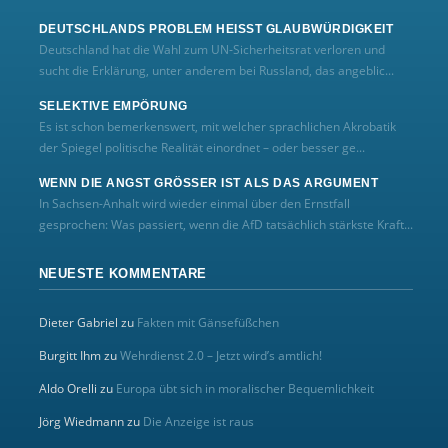
DEUTSCHLANDS PROBLEM HEISST GLAUBWÜRDIGKEIT
Deutschland hat die Wahl zum UN‑Sicherheitsrat verloren und
sucht die Erklärung, unter anderem bei Russland, das angeblic...
SELEKTIVE EMPÖRUNG
Es ist schon bemerkenswert, mit welcher sprachlichen Akrobatik
der Spiegel politische Realität einordnet – oder besser ge...
WENN DIE ANGST GRÖSSER IST ALS DAS ARGUMENT
In Sachsen-Anhalt wird wieder einmal über den Ernstfall
gesprochen: Was passiert, wenn die AfD tatsächlich stärkste Kraft...
NEUESTE KOMMENTARE
Dieter Gabriel
zu
Fakten mit Gänsefüßchen
Burgitt Ihm
zu
Wehrdienst 2.0 – Jetzt wird’s amtlich!
Aldo Orelli
zu
Europa übt sich in moralischer Bequemlichkeit
Jörg Wiedmann
zu
Die Anzeige ist raus