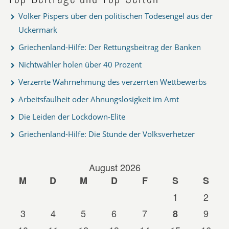
Volker Pispers über den politischen Todesengel aus der
Uckermark
Griechenland-Hilfe: Der Rettungsbeitrag der Banken
Nichtwähler holen über 40 Prozent
Verzerrte Wahrnehmung des verzerrten Wettbewerbs
Arbeitsfaulheit oder Ahnungslosigkeit im Amt
Die Leiden der Lockdown-Elite
Griechenland-Hilfe: Die Stunde der Volksverhetzer
August 2026
M
D
M
D
F
S
S
1
2
3
4
5
6
7
9
8