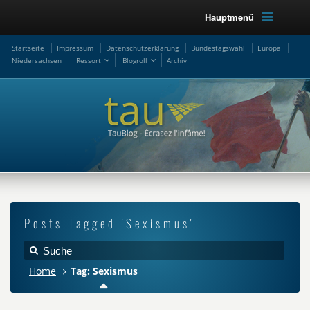
Hauptmenü
Startseite
Impressum
Datenschutzerklärung
Bundestagswahl
Europa
Niedersachsen
Ressort
Blogroll
Archiv
Posts Tagged 'Sexismus'
Home
Tag: Sexismus