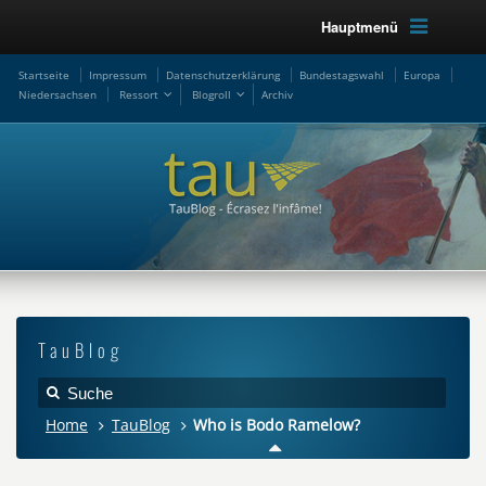
Hauptmenü
Startseite
Impressum
Datenschutzerklärung
Bundestagswahl
Europa
Niedersachsen
Ressort
Blogroll
Archiv
TauBlog
Home
TauBlog
Who is Bodo Ramelow?