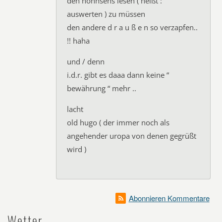
den nonnsens lesen ( heißt :
auswerten ) zu müssen
den andere d r a u ß e n so verzapfen..
!! haha
und / denn
i.d.r. gibt es daaa dann keine “
bewährung “ mehr ..
lacht
old hugo ( der immer noch als
angehender uropa von denen gegrüßt
wird )
Abonnieren Kommentare
Wetter