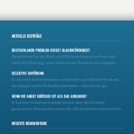
AKTUELLE BEITRÄGE
DEUTSCHLANDS PROBLEM HEISST GLAUBWÜRDIGKEIT
Deutschland hat die Wahl zum UN‑Sicherheitsrat verloren und
sucht die Erklärung, unter anderem bei Russland, das angeblic...
SELEKTIVE EMPÖRUNG
Es ist schon bemerkenswert, mit welcher sprachlichen Akrobatik
der Spiegel politische Realität einordnet – oder besser ge...
WENN DIE ANGST GRÖSSER IST ALS DAS ARGUMENT
In Sachsen-Anhalt wird wieder einmal über den Ernstfall
gesprochen: Was passiert, wenn die AfD tatsächlich stärkste Kraft...
NEUESTE KOMMENTARE