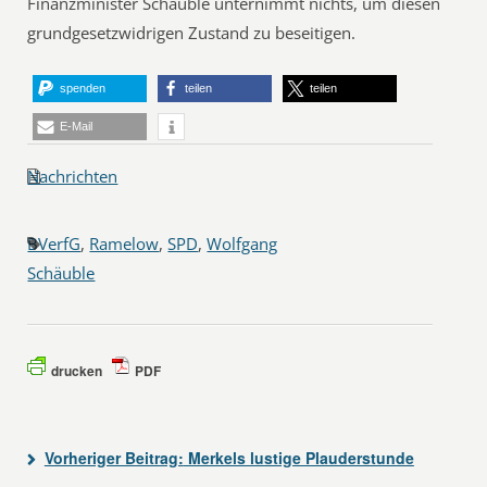
Finanzminister Schäuble unternimmt nichts, um diesen
grundgesetzwidrigen Zustand zu beseitigen.
spenden
teilen
teilen
E-Mail
Nachrichten
BVerfG
,
Ramelow
,
SPD
,
Wolfgang
Schäuble
drucken
PDF
Vorheriger Beitrag:
Merkels lustige Plauderstunde