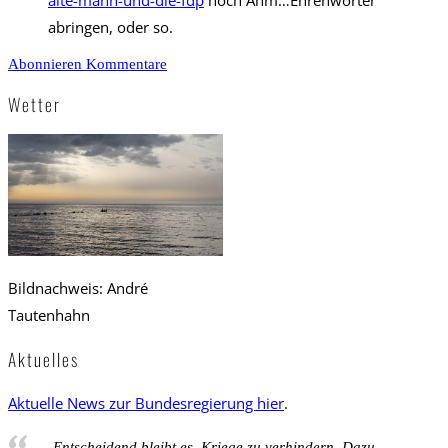
alte-mann-und-die-fdp
noch Ähm…Ehrenwörter
abringen, oder so.
Abonnieren Kommentare
Wetter
Bildnachweis: André
Tautenhahn
Aktuelles
Aktuelle News zur Bundesregierung hier
.
Entscheidend bleibt es, Kriege zu verhindern. Dazu