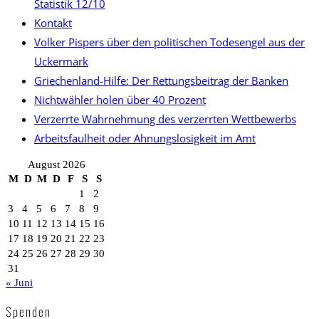
Statistik 12/10
Kontakt
Volker Pispers über den politischen Todesengel aus der
Uckermark
Griechenland-Hilfe: Der Rettungsbeitrag der Banken
Nichtwähler holen über 40 Prozent
Verzerrte Wahrnehmung des verzerrten Wettbewerbs
Arbeitsfaulheit oder Ahnungslosigkeit im Amt
August 2026
M
D
M
D
F
S
S
1
2
3
4
5
6
7
8
9
10
11
12
13
14
15
16
17
18
19
20
21
22
23
24
25
26
27
28
29
30
31
« Juni
Spenden