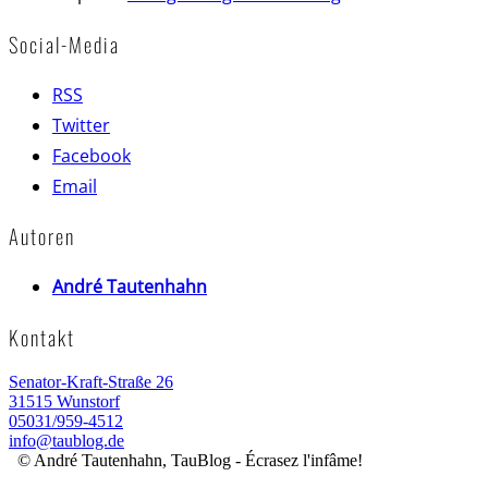
Social-Media
RSS
Twitter
Facebook
Email
Autoren
André Tautenhahn
Kontakt
Senator-Kraft-Straße 26
31515 Wunstorf
05031/959-4512
info@taublog.de
© André Tautenhahn, TauBlog - Écrasez l'infâme!