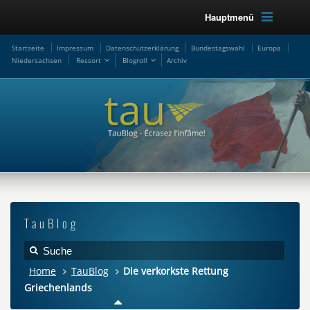
Hauptmenü
Startseite
Impressum
Datenschutzerklärung
Bundestagswahl
Europa
Niedersachsen
Ressort
Blogroll
Archiv
TauBlog
Home
TauBlog
Die verkorkste Rettung
Griechenlands