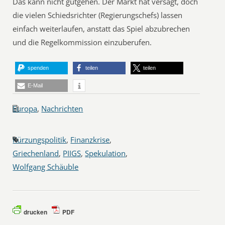
Das kann nicht gutgehen. Der Markt hat versagt, doch
die vielen Schiedsrichter (Regierungschefs) lassen
einfach weiterlaufen, anstatt das Spiel abzubrechen
und die Regelkommission einzuberufen.
spenden
teilen
teilen
E-Mail
Europa
,
Nachrichten
Kürzungspolitik
,
Finanzkrise
,
Griechenland
,
PIIGS
,
Spekulation
,
Wolfgang Schäuble
drucken
PDF