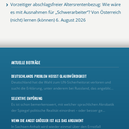
Vorzeitiger abschlagsfreier Altersrentenbezug: Wie wäre
es mit Ausnahmen für „Schwerarbeiter“? Von Österreich
(nicht) lernen (können)
6. August 2026
AKTUELLE BEITRÄGE
DEUTSCHLANDS PROBLEM HEISST GLAUBWÜRDIGKEIT
Deutschland hat die Wahl zum UN‑Sicherheitsrat verloren und
sucht die Erklärung, unter anderem bei Russland, das angeblic...
SELEKTIVE EMPÖRUNG
Es ist schon bemerkenswert, mit welcher sprachlichen Akrobatik
der Spiegel politische Realität einordnet – oder besser ge...
WENN DIE ANGST GRÖSSER IST ALS DAS ARGUMENT
In Sachsen-Anhalt wird wieder einmal über den Ernstfall