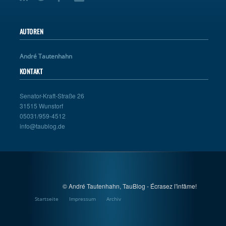
AUTOREN
André Tautenhahn
KONTAKT
Senator-Kraft-Straße 26
31515 Wunstorf
05031/959-4512
info@taublog.de
© André Tautenhahn, TauBlog - Écrasez l'infâme!
Startseite
Impressum
Archiv