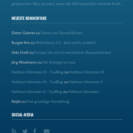
gesprochen: Was passiert, wenn die AfD tatsächlich stärkste Kraft...
NEUESTE KOMMENTARE
Dieter Gabriel
zu
Fakten mit Gänsefüßchen
Burgitt Ihm
zu
Wehrdienst 2.0 – Jetzt wird’s amtlich!
Aldo Orelli
zu
Europa übt sich in moralischer Bequemlichkeit
Jörg Wiedmann
zu
Die Anzeige ist raus
Haltlose Ultimaten IV – TauBlog
zu
Haltlose Ultimaten III
Haltlose Ultimaten III – TauBlog
zu
Haltlose Ultimaten II
Haltlose Ultimaten II – TauBlog
zu
Haltlose Ultimaten
Ralph
zu
Eine gruselige Vorstellung
SOCIAL-MEDIA