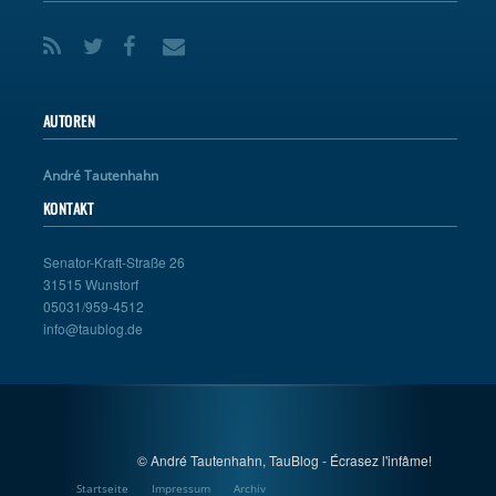
AUTOREN
André Tautenhahn
KONTAKT
Senator-Kraft-Straße 26
31515 Wunstorf
05031/959-4512
info@taublog.de
© André Tautenhahn, TauBlog - Écrasez l'infâme!
Startseite
Impressum
Archiv