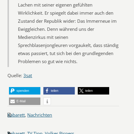
Lachen mit seiner eigenen gefühlten
Wirklichkeit. Er spiegelt dabei immer auch den
Zustand der Republik wider: Das Immerneue im
Ewiggleichen. Denn während uns der
Medienzirkus mit seinen
Sprechblasenjongleuren vorgaukelt, dass ständig
etwas passiert, tut sich bei den grundlegenden
Problemen so gut wie nichts.
Quelle:
3sat
spenden
teilen
teilen
E-Mail
Kabarett
,
Nachrichten
Kabarett
,
TV Tipp
,
Volker Pispers