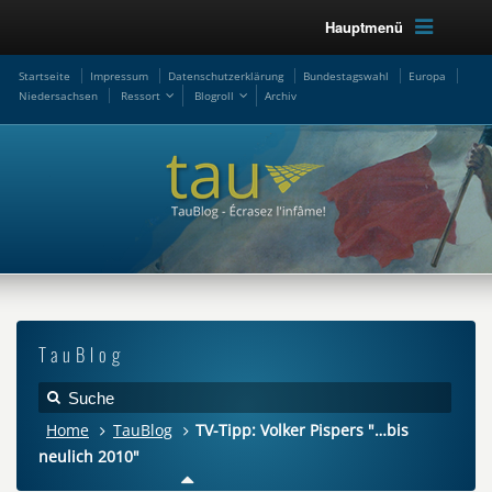
Hauptmenü
Startseite
Impressum
Datenschutzerklärung
Bundestagswahl
Europa
Niedersachsen
Ressort
Blogroll
Archiv
TauBlog
Home
TauBlog
TV-Tipp: Volker Pispers "…bis
neulich 2010"