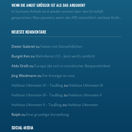
WENN DIE ANGST GRÖSSER IST ALS DAS ARGUMENT
In Sachsen-Anhalt wird wieder einmal über den Ernstfall
gesprochen: Was passiert, wenn die AfD tatsächlich stärkste Kraft...
NEUESTE KOMMENTARE
Dieter Gabriel
zu
Fakten mit Gänsefüßchen
Burgitt Ihm
zu
Wehrdienst 2.0 – Jetzt wird’s amtlich!
Aldo Orelli
zu
Europa übt sich in moralischer Bequemlichkeit
Jörg Wiedmann
zu
Die Anzeige ist raus
Haltlose Ultimaten IV – TauBlog
zu
Haltlose Ultimaten III
Haltlose Ultimaten III – TauBlog
zu
Haltlose Ultimaten II
Haltlose Ultimaten II – TauBlog
zu
Haltlose Ultimaten
Ralph
zu
Eine gruselige Vorstellung
SOCIAL-MEDIA