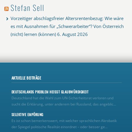
Stefan Sell
Vorzeitiger abschlagsfreier Altersrentenbezug: Wie wäre
es mit Ausnahmen für „Schwerarbeiter“? Von Österreich
(nicht) lernen (können)
6. August 2026
AKTUELLE BEITRÄGE
DEUTSCHLANDS PROBLEM HEISST GLAUBWÜRDIGKEIT
Deutschland hat die Wahl zum UN‑Sicherheitsrat verloren und
sucht die Erklärung, unter anderem bei Russland, das angeblic...
SELEKTIVE EMPÖRUNG
Es ist schon bemerkenswert, mit welcher sprachlichen Akrobatik
der Spiegel politische Realität einordnet – oder besser ge...