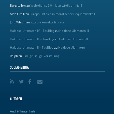
Burgitt Ihm
zu
Wehrdienst 2.0 – Jetzt wird’s amtlich!
Aldo Orelli
zu
Europa übt sich in moralischer Bequemlichkeit
Jörg Wiedmann
zu
Die Anzeige ist raus
Haltlose Ultimaten IV – TauBlog
zu
Haltlose Ultimaten III
Haltlose Ultimaten III – TauBlog
zu
Haltlose Ultimaten II
Haltlose Ultimaten II – TauBlog
zu
Haltlose Ultimaten
Ralph
zu
Eine gruselige Vorstellung
SOCIAL-MEDIA
AUTOREN
André Tautenhahn