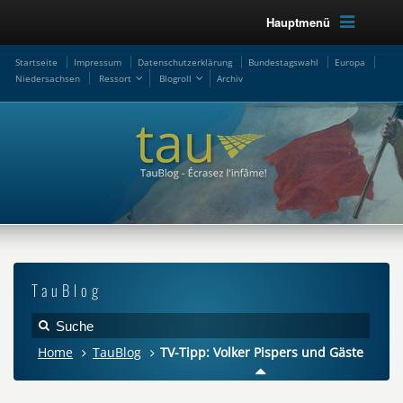
Hauptmenü
Startseite
Impressum
Datenschutzerklärung
Bundestagswahl
Europa
Niedersachsen
Ressort
Blogroll
Archiv
TauBlog
Home
TauBlog
TV-Tipp: Volker Pispers und Gäste