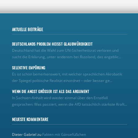
AKTUELLE BEITRÄGE
DEUTSCHLANDS PROBLEM HEISST GLAUBWÜRDIGKEIT
Deutschland hat die Wahl zum UN‑Sicherheitsrat verloren und
sucht die Erklärung, unter anderem bei Russland, das angeblic...
SELEKTIVE EMPÖRUNG
Es ist schon bemerkenswert, mit welcher sprachlichen Akrobatik
der Spiegel politische Realität einordnet – oder besser ge...
WENN DIE ANGST GRÖSSER IST ALS DAS ARGUMENT
In Sachsen-Anhalt wird wieder einmal über den Ernstfall
gesprochen: Was passiert, wenn die AfD tatsächlich stärkste Kraft...
NEUESTE KOMMENTARE
Dieter Gabriel
zu
Fakten mit Gänsefüßchen