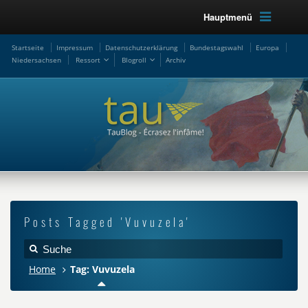
Hauptmenü
Startseite
Impressum
Datenschutzerklärung
Bundestagswahl
Europa
Niedersachsen
Ressort
Blogroll
Archiv
Posts Tagged 'Vuvuzela'
Home
Tag: Vuvuzela