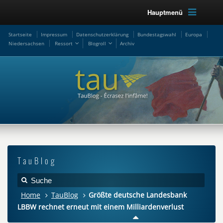
Hauptmenü
Startseite
Impressum
Datenschutzerklärung
Bundestagswahl
Europa
Niedersachsen
Ressort
Blogroll
Archiv
TauBlog
Home
TauBlog
Größte deutsche Landesbank
LBBW rechnet erneut mit einem Milliardenverlust