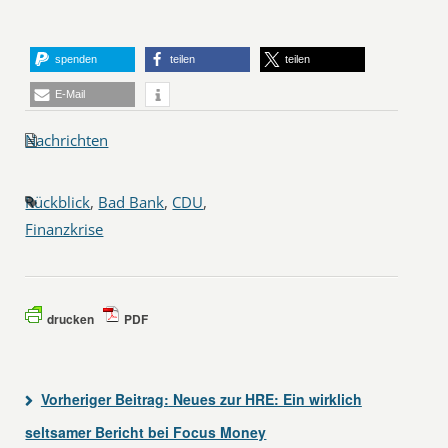
spenden
teilen
teilen
E-Mail
Nachrichten
Rückblick
,
Bad Bank
,
CDU
,
Finanzkrise
drucken
PDF
Vorheriger Beitrag:
Neues zur HRE: Ein wirklich
seltsamer Bericht bei Focus Money