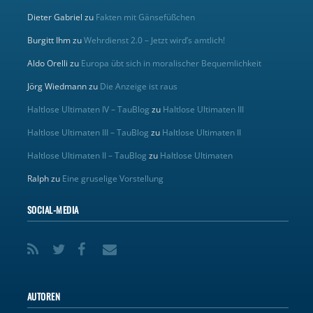
Dieter Gabriel
zu
Fakten mit Gänsefüßchen
Burgitt Ihm
zu
Wehrdienst 2.0 – Jetzt wird’s amtlich!
Aldo Orelli
zu
Europa übt sich in moralischer Bequemlichkeit
Jörg Wiedmann
zu
Die Anzeige ist raus
Haltlose Ultimaten IV – TauBlog
zu
Haltlose Ultimaten III
Haltlose Ultimaten III – TauBlog
zu
Haltlose Ultimaten II
Haltlose Ultimaten II – TauBlog
zu
Haltlose Ultimaten
Ralph
zu
Eine gruselige Vorstellung
SOCIAL-MEDIA
AUTOREN