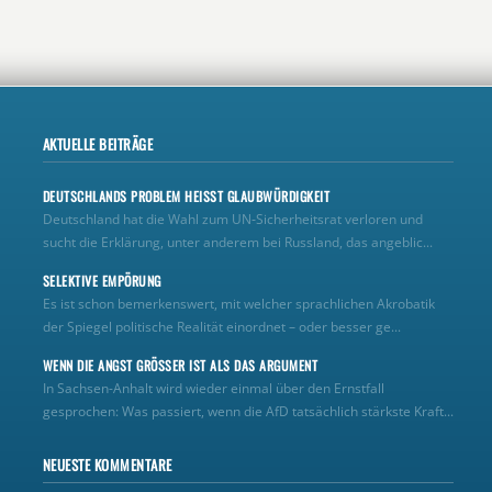
AKTUELLE BEITRÄGE
DEUTSCHLANDS PROBLEM HEISST GLAUBWÜRDIGKEIT
Deutschland hat die Wahl zum UN‑Sicherheitsrat verloren und
sucht die Erklärung, unter anderem bei Russland, das angeblic...
SELEKTIVE EMPÖRUNG
Es ist schon bemerkenswert, mit welcher sprachlichen Akrobatik
der Spiegel politische Realität einordnet – oder besser ge...
WENN DIE ANGST GRÖSSER IST ALS DAS ARGUMENT
In Sachsen-Anhalt wird wieder einmal über den Ernstfall
gesprochen: Was passiert, wenn die AfD tatsächlich stärkste Kraft...
NEUESTE KOMMENTARE