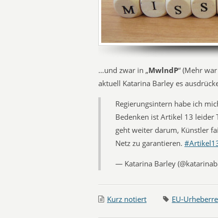
…und zwar in „
MwlndP
“ (Mehr war 
aktuell Katarina Barley es ausdrüc
Regierungsintern habe ich mich
Bedenken ist Artikel 13 leider 
geht weiter darum, Künstler fa
Netz zu garantieren.
#Artikel1
— Katarina Barley (@katarinab
Kurz notiert
EU-Urheberre