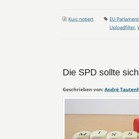
Kurz notiert
EU Parlament
Uploadfilter
,
Die SPD sollte si
Geschrieben von:
André Tauten