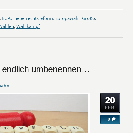
,
EU-Urheberrechtsreform
,
Europawahl
,
GroKo
,
Wahlen
,
Wahlkampf
ch endlich umbenennen…
hahn
20
FEB.
0