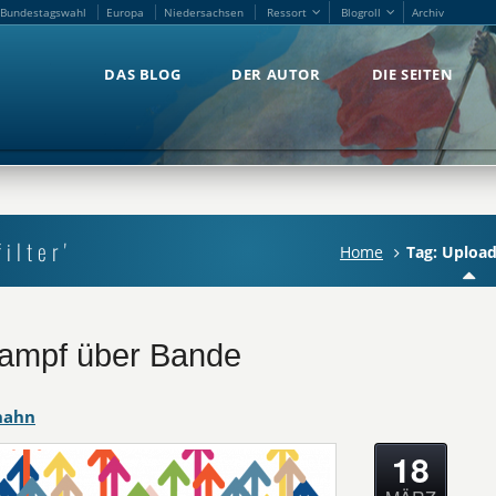
Bundestagswahl
Europa
Niedersachsen
Ressort
Blogroll
Archiv
Bundestagswahl
Europa
Niedersachsen
Ressort
Blogroll
Archiv
DAS BLOG
DER AUTOR
DIE SEITEN
DAS BLOG
DER AUTOR
DIE SEITEN
ilter'
Home
Tag: Upload
kampf über Bande
hahn
18