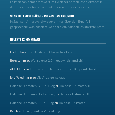
Es ist schon bemerkenswert, mit welcher sprachlichen Akrobatik
der Spiegel politische Realität einordnet – oder besser ge...
WENN DIE ANGST GRÖSSER IST ALS DAS ARGUMENT
In Sachsen-Anhalt wird wieder einmal über den Ernstfall
gesprochen: Was passiert, wenn die AfD tatsächlich stärkste Kraft...
NEUESTE KOMMENTARE
Dieter Gabriel
zu
Fakten mit Gänsefüßchen
Burgitt Ihm
zu
Wehrdienst 2.0 – Jetzt wird’s amtlich!
Aldo Orelli
zu
Europa übt sich in moralischer Bequemlichkeit
Jörg Wiedmann
zu
Die Anzeige ist raus
Haltlose Ultimaten IV – TauBlog
zu
Haltlose Ultimaten III
Haltlose Ultimaten III – TauBlog
zu
Haltlose Ultimaten II
Haltlose Ultimaten II – TauBlog
zu
Haltlose Ultimaten
Ralph
zu
Eine gruselige Vorstellung