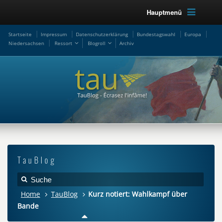
Hauptmenü
Startseite
Impressum
Datenschutzerklärung
Bundestagswahl
Europa
Niedersachsen
Ressort
Blogroll
Archiv
TauBlog
Home
TauBlog
Kurz notiert: Wahlkampf über
Bande