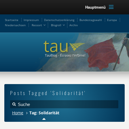
Hauptmenü
Startseite
Impressum
Datenschutzerklärung
Bundestagswahl
Europa
Niedersachsen
Ressort
Blogroll
Archiv
Posts Tagged 'Solidarität'
Home
Tag: Solidarität