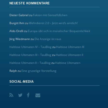
NEUESTE KOMMENTARE
Dieter Gabriel
zu
Fakten mit Gänsefüßchen
Burgitt Ihm
zu
Wehrdienst 2.0 – Jetzt wird’s amtlich!
Aldo Orelli
zu
Europa übt sich in moralischer Bequemlichkeit
Jörg Wiedmann
zu
Die Anzeige ist raus
Haltlose Ultimaten IV – TauBlog
zu
Haltlose Ultimaten III
Haltlose Ultimaten III – TauBlog
zu
Haltlose Ultimaten II
Haltlose Ultimaten II – TauBlog
zu
Haltlose Ultimaten
Ralph
zu
Eine gruselige Vorstellung
SOCIAL-MEDIA