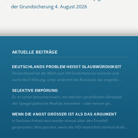
der Grundsicherung
4. August 2026
AKTUELLE BEITRÄGE
DEUTSCHLANDS PROBLEM HEISST GLAUBWÜRDIGKEIT
Deutschland hat die Wahl zum UN‑Sicherheitsrat verloren und
sucht die Erklärung, unter anderem bei Russland, das angeblic...
SELEKTIVE EMPÖRUNG
Es ist schon bemerkenswert, mit welcher sprachlichen Akrobatik
der Spiegel politische Realität einordnet – oder besser ge...
WENN DIE ANGST GRÖSSER IST ALS DAS ARGUMENT
In Sachsen-Anhalt wird wieder einmal über den Ernstfall
gesprochen: Was passiert, wenn die AfD tatsächlich stärkste Kraft...