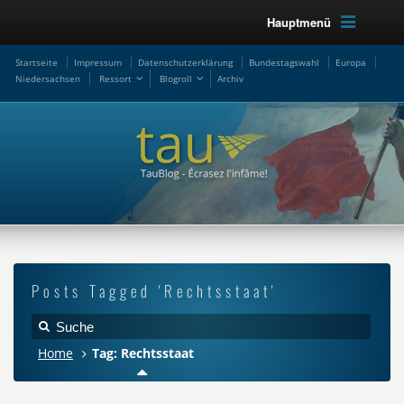
Hauptmenü
Startseite
Impressum
Datenschutzerklärung
Bundestagswahl
Europa
Niedersachsen
Ressort
Blogroll
Archiv
Posts Tagged 'Rechtsstaat'
Home
Tag: Rechtsstaat