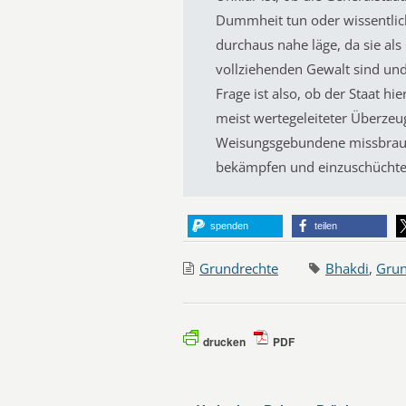
Dummheit tun oder wissentlich
durchaus nahe läge, da sie als
vollziehenden Gewalt sind und
Frage ist also, ob der Staat hie
meist wertegeleiteter Überzeu
Weisungsgebundene missbrauch
bekämpfen und einzuschüchte
spenden
teilen
Grundrechte
Bhakdi
,
Grun
drucken
PDF