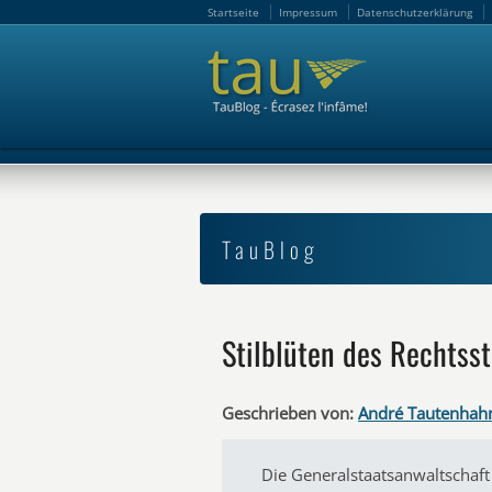
Startseite
Impressum
Datenschutzerklärung
Startseite
Impressum
Datenschutzerklärung
TauBlog
Stilblüten des Rechtss
Geschrieben von:
André Tautenhah
Die Generalstaatsanwaltschaf