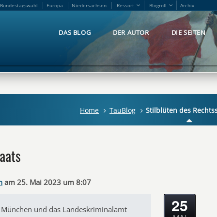
Bundestagswahl
Europa
Niedersachsen
Ressort
Blogroll
Archiv
Bundestagswahl
Europa
Niedersachsen
Ressort
Blogroll
Archiv
DAS BLOG
DER AUTOR
DIE SEITEN
DAS BLOG
DER AUTOR
DIE SEITEN
Home
TauBlog
Stilblüten des Rechts
taats
n
am 25. Mai 2023 um 8:07
25
t München und das Landeskriminalamt