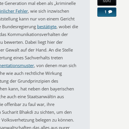
MAI
e Generation mal eben als „kriminelle
inlicher Fehler
, wie sich inzwischen
1
ststellung kann nur von einem Gericht
ie Bundesregierung
bestätigte
, wobei die
, das Kommunikationsverhalten der
 bewerten. Dabei liegt hier der
er Gewalt auf der Hand. An die Stelle
ertung eines Sachverhalts treten
mentationsmuster
, von denen man sich
che wie auch rechtliche Wirkung
htung der Grundprinzipien des
ehen kann, hat neben den bayerischen
he auch eine Staatsanwältin aus
e offenbar zu faul war, ihre
 Sucharit Bhakdi zu sichten, um den
 Volksverhetzung belegen zu können.
tsanwaltschaften das alles aus purer