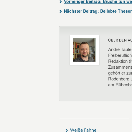
Vorheriger Beitrag:
Brüche tun w
Nächster Beitrag:
Beliebte These
ÜBER DEN A
André Taute
Freiberuflic
Redaktion (K
Zusammenste
gehört er z
Rodenberg un
am Rübenbe
Weiße Fahne