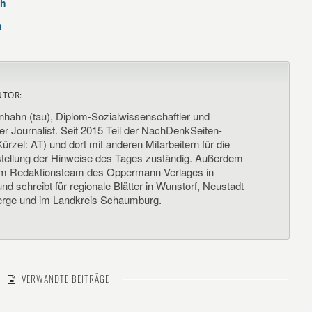
eh
n
UTOR:
nhahn (tau), Diplom-Sozialwissenschaftler und
her Journalist. Seit 2015 Teil der NachDenkSeiten-
ürzel: AT) und dort mit anderen Mitarbeitern für die
llung der Hinweise des Tages zuständig. Außerdem
um Redaktionsteam des Oppermann-Verlages in
d schreibt für regionale Blätter in Wunstorf, Neustadt
rge und im Landkreis Schaumburg.
VERWANDTE BEITRÄGE