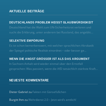
AKTUELLE BEITRÄGE
DEUTSCHLANDS PROBLEM HEISST GLAUBWÜRDIGKEIT
Deutschland hat die Wahl zum UN‑Sicherheitsrat verloren und
sucht die Erklärung, unter anderem bei Russland, das angeblic...
SELEKTIVE EMPÖRUNG
Es ist schon bemerkenswert, mit welcher sprachlichen Akrobatik
der Spiegel politische Realität einordnet – oder besser ge...
WENN DIE ANGST GRÖSSER IST ALS DAS ARGUMENT
In Sachsen-Anhalt wird wieder einmal über den Ernstfall
gesprochen: Was passiert, wenn die AfD tatsächlich stärkste Kraft...
NEUESTE KOMMENTARE
Dieter Gabriel
zu
Fakten mit Gänsefüßchen
Burgitt Ihm
zu
Wehrdienst 2.0 – Jetzt wird’s amtlich!