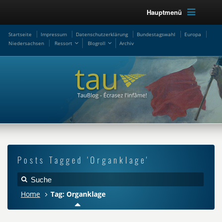
Hauptmenü
Startseite
Impressum
Datenschutzerklärung
Bundestagswahl
Europa
Niedersachsen
Ressort
Blogroll
Archiv
Posts Tagged 'Organklage'
Home
Tag: Organklage