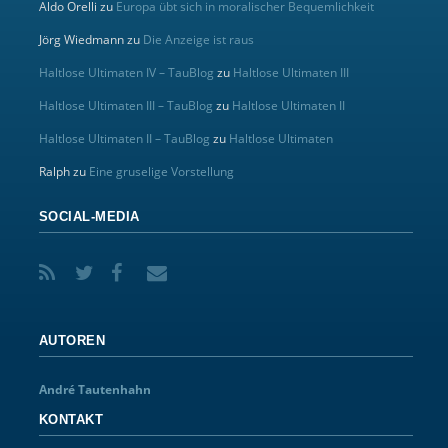
Aldo Orelli
zu
Europa übt sich in moralischer Bequemlichkeit
Jörg Wiedmann
zu
Die Anzeige ist raus
Haltlose Ultimaten IV – TauBlog
zu
Haltlose Ultimaten III
Haltlose Ultimaten III – TauBlog
zu
Haltlose Ultimaten II
Haltlose Ultimaten II – TauBlog
zu
Haltlose Ultimaten
Ralph
zu
Eine gruselige Vorstellung
SOCIAL-MEDIA
AUTOREN
André Tautenhahn
KONTAKT