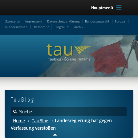
Hauptmenü
Startseite
Impressum
Datenschutzerklärung
Bundestagswahl
Europa
Niedersachsen
Ressort
Blogroll
Archiv
TauBlog
Home
TauBlog
Landesregierung hat gegen
Verfassung verstoßen