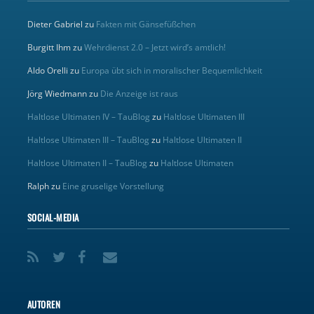
Dieter Gabriel
zu
Fakten mit Gänsefüßchen
Burgitt Ihm
zu
Wehrdienst 2.0 – Jetzt wird’s amtlich!
Aldo Orelli
zu
Europa übt sich in moralischer Bequemlichkeit
Jörg Wiedmann
zu
Die Anzeige ist raus
Haltlose Ultimaten IV – TauBlog
zu
Haltlose Ultimaten III
Haltlose Ultimaten III – TauBlog
zu
Haltlose Ultimaten II
Haltlose Ultimaten II – TauBlog
zu
Haltlose Ultimaten
Ralph
zu
Eine gruselige Vorstellung
SOCIAL-MEDIA
AUTOREN