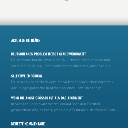
AKTUELLE BEITRÄGE
DEUTSCHLANDS PROBLEM HEISST GLAUBWÜRDIGKEIT
Deutschland hat die Wahl zum UN‑Sicherheitsrat verloren und
sucht die Erklärung, unter anderem bei Russland, das angeblic...
SELEKTIVE EMPÖRUNG
Es ist schon bemerkenswert, mit welcher sprachlichen Akrobatik
der Spiegel politische Realität einordnet – oder besser ge...
WENN DIE ANGST GRÖSSER IST ALS DAS ARGUMENT
In Sachsen-Anhalt wird wieder einmal über den Ernstfall
gesprochen: Was passiert, wenn die AfD tatsächlich stärkste Kraft...
NEUESTE KOMMENTARE