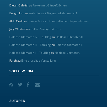
Dieter Gabriel
zu
Fakten mit Gänsefüßchen
Burgitt Ihm
zu
Wehrdienst 2.0 – Jetzt wird’s amtlich!
Aldo Orelli
zu
Europa übt sich in moralischer Bequemlichkeit
Jörg Wiedmann
zu
Die Anzeige ist raus
Haltlose Ultimaten IV – TauBlog
zu
Haltlose Ultimaten III
Haltlose Ultimaten III – TauBlog
zu
Haltlose Ultimaten II
Haltlose Ultimaten II – TauBlog
zu
Haltlose Ultimaten
Ralph
zu
Eine gruselige Vorstellung
SOCIAL-MEDIA
AUTOREN