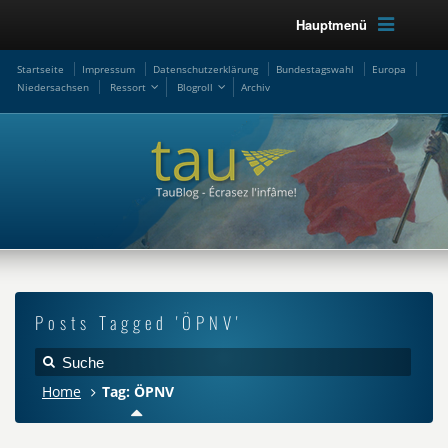
Hauptmenü
Startseite
Impressum
Datenschutzerklärung
Bundestagswahl
Europa
Niedersachsen
Ressort
Blogroll
Archiv
Posts Tagged 'ÖPNV'
Home
Tag: ÖPNV