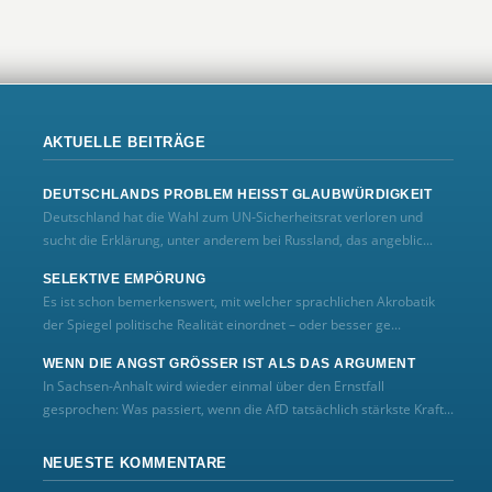
AKTUELLE BEITRÄGE
DEUTSCHLANDS PROBLEM HEISST GLAUBWÜRDIGKEIT
Deutschland hat die Wahl zum UN‑Sicherheitsrat verloren und
sucht die Erklärung, unter anderem bei Russland, das angeblic...
SELEKTIVE EMPÖRUNG
Es ist schon bemerkenswert, mit welcher sprachlichen Akrobatik
der Spiegel politische Realität einordnet – oder besser ge...
WENN DIE ANGST GRÖSSER IST ALS DAS ARGUMENT
In Sachsen-Anhalt wird wieder einmal über den Ernstfall
gesprochen: Was passiert, wenn die AfD tatsächlich stärkste Kraft...
NEUESTE KOMMENTARE