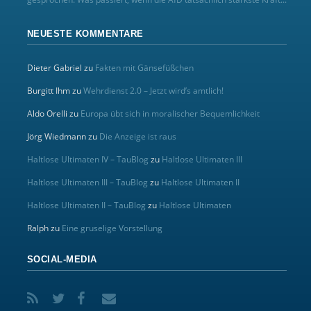
NEUESTE KOMMENTARE
Dieter Gabriel
zu
Fakten mit Gänsefüßchen
Burgitt Ihm
zu
Wehrdienst 2.0 – Jetzt wird’s amtlich!
Aldo Orelli
zu
Europa übt sich in moralischer Bequemlichkeit
Jörg Wiedmann
zu
Die Anzeige ist raus
Haltlose Ultimaten IV – TauBlog
zu
Haltlose Ultimaten III
Haltlose Ultimaten III – TauBlog
zu
Haltlose Ultimaten II
Haltlose Ultimaten II – TauBlog
zu
Haltlose Ultimaten
Ralph
zu
Eine gruselige Vorstellung
SOCIAL-MEDIA