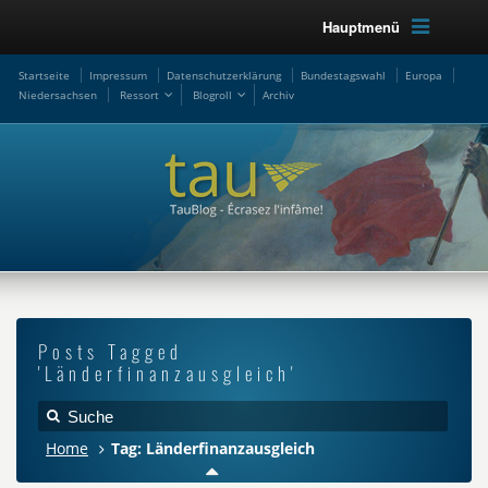
Hauptmenü
Startseite
Impressum
Datenschutzerklärung
Bundestagswahl
Europa
Niedersachsen
Ressort
Blogroll
Archiv
Posts Tagged
'Länderfinanzausgleich'
Home
Tag: Länderfinanzausgleich