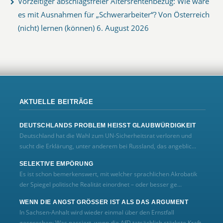
Vorzeitiger abschlagsfreier Altersrentenbezug: Wie wäre
es mit Ausnahmen für „Schwerarbeiter“? Von Österreich
(nicht) lernen (können)
6. August 2026
AKTUELLE BEITRÄGE
DEUTSCHLANDS PROBLEM HEISST GLAUBWÜRDIGKEIT
Deutschland hat die Wahl zum UN‑Sicherheitsrat verloren und
sucht die Erklärung, unter anderem bei Russland, das angeblic...
SELEKTIVE EMPÖRUNG
Es ist schon bemerkenswert, mit welcher sprachlichen Akrobatik
der Spiegel politische Realität einordnet – oder besser ge...
WENN DIE ANGST GRÖSSER IST ALS DAS ARGUMENT
In Sachsen-Anhalt wird wieder einmal über den Ernstfall
gesprochen: Was passiert, wenn die AfD tatsächlich stärkste Kraft...