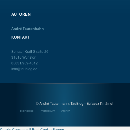
AUTOREN
André Tautenhahn
KONTAKT
Senator-Kraft-Straße 26
31515 Wunstorf
05031/959-4512
info@taublog.de
© André Tautenhahn, TauBlog - Écrasez l'infâme!
Startseite
Impressum
Archiv
Cookie Consent mit Real Cookie Banner