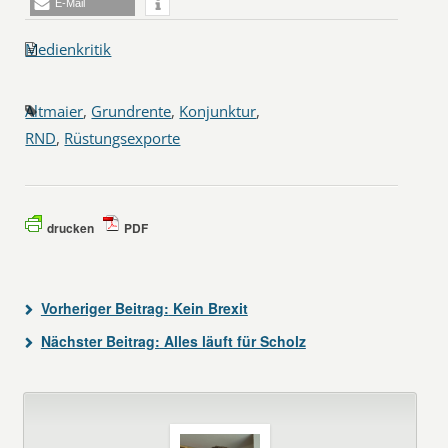
E-Mail
Medienkritik
Altmaier
,
Grundrente
,
Konjunktur
,
RND
,
Rüstungsexporte
drucken
PDF
Vorheriger Beitrag:
Kein Brexit
Nächster Beitrag:
Alles läuft für Scholz