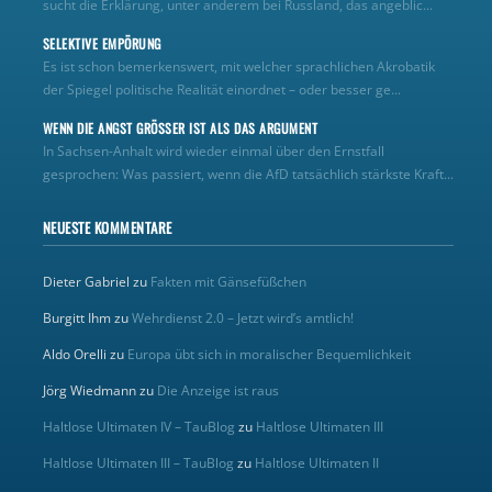
sucht die Erklärung, unter anderem bei Russland, das angeblic...
SELEKTIVE EMPÖRUNG
Es ist schon bemerkenswert, mit welcher sprachlichen Akrobatik
der Spiegel politische Realität einordnet – oder besser ge...
WENN DIE ANGST GRÖSSER IST ALS DAS ARGUMENT
In Sachsen-Anhalt wird wieder einmal über den Ernstfall
gesprochen: Was passiert, wenn die AfD tatsächlich stärkste Kraft...
NEUESTE KOMMENTARE
Dieter Gabriel
zu
Fakten mit Gänsefüßchen
Burgitt Ihm
zu
Wehrdienst 2.0 – Jetzt wird’s amtlich!
Aldo Orelli
zu
Europa übt sich in moralischer Bequemlichkeit
Jörg Wiedmann
zu
Die Anzeige ist raus
Haltlose Ultimaten IV – TauBlog
zu
Haltlose Ultimaten III
Haltlose Ultimaten III – TauBlog
zu
Haltlose Ultimaten II