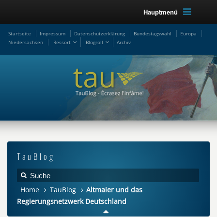
Hauptmenü
Startseite
Impressum
Datenschutzerklärung
Bundestagswahl
Europa
Niedersachsen
Ressort
Blogroll
Archiv
TauBlog
Home
TauBlog
Altmaier und das
Regierungsnetzwerk Deutschland