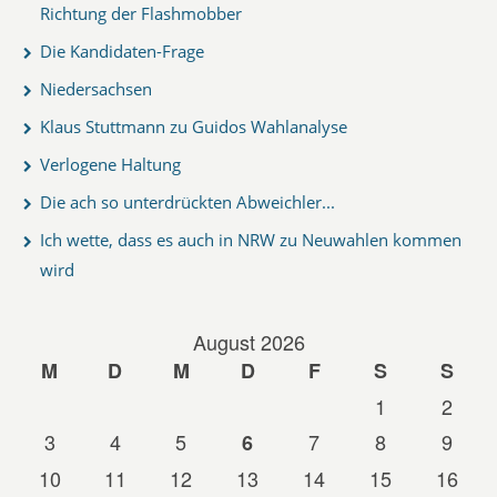
Richtung der Flashmobber
Die Kandidaten-Frage
Niedersachsen
Klaus Stuttmann zu Guidos Wahlanalyse
Verlogene Haltung
Die ach so unterdrückten Abweichler...
Ich wette, dass es auch in NRW zu Neuwahlen kommen
wird
August 2026
M
D
M
D
F
S
S
1
2
3
4
5
7
8
9
6
10
11
12
13
14
15
16