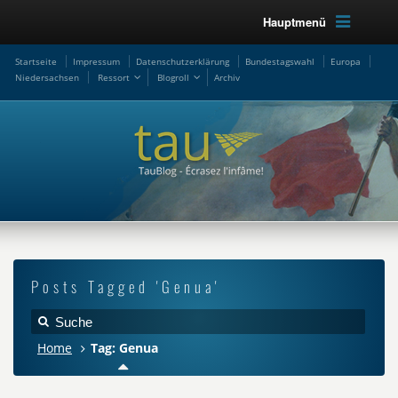
Hauptmenü
Startseite
Impressum
Datenschutzerklärung
Bundestagswahl
Europa
Niedersachsen
Ressort
Blogroll
Archiv
Posts Tagged 'Genua'
Home
Tag: Genua