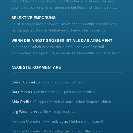
Deutschland hat die Wahl zum UN‑Sicherheitsrat verloren und
sucht die Erklärung, unter anderem bei Russland, das angeblic...
SELEKTIVE EMPÖRUNG
Es ist schon bemerkenswert, mit welcher sprachlichen Akrobatik
der Spiegel politische Realität einordnet – oder besser ge...
WENN DIE ANGST GRÖSSER IST ALS DAS ARGUMENT
In Sachsen-Anhalt wird wieder einmal über den Ernstfall
gesprochen: Was passiert, wenn die AfD tatsächlich stärkste Kraft...
NEUESTE KOMMENTARE
Dieter Gabriel
zu
Fakten mit Gänsefüßchen
Burgitt Ihm
zu
Wehrdienst 2.0 – Jetzt wird’s amtlich!
Aldo Orelli
zu
Europa übt sich in moralischer Bequemlichkeit
Jörg Wiedmann
zu
Die Anzeige ist raus
Haltlose Ultimaten IV – TauBlog
zu
Haltlose Ultimaten III
Haltlose Ultimaten III – TauBlog
zu
Haltlose Ultimaten II