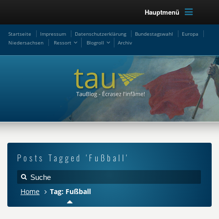
Hauptmenü
Startseite
Impressum
Datenschutzerklärung
Bundestagswahl
Europa
Niedersachsen
Ressort
Blogroll
Archiv
Posts Tagged 'Fußball'
Home
Tag: Fußball