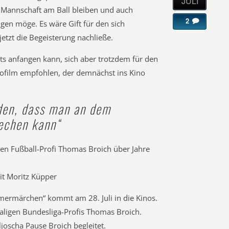
JULI
Mannschaft am Ball bleiben und auch
2
lgen möge. Es wäre Gift für den sich
etzt die Begeisterung nachließe.
s anfangen kann, sich aber trotzdem für den
inofilm empfohlen, der demnächst ins Kino
rden, dass man an dem
echen kann“
den Fußball-Profi Thomas Broich über Jahre
it Moritz Küpper
ermärchen“ kommt am 28. Juli in die Kinos.
maligen Bundesliga-Profis Thomas Broich.
ljoscha Pause Broich begleitet.