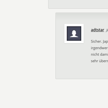
adtstar
J
Sicher. Ja
irgendwer
nicht dami
sehr überr