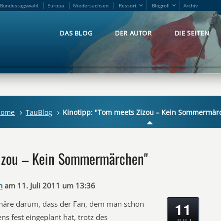
Bundestagswahl
Europa
Niedersachsen
Ressort
Blogroll
Archiv
Bundestagswahl
Europa
Niedersachsen
Ressort
Blogroll
Archiv
DAS BLOG
DER AUTOR
DIE SEITEN
DAS BLOG
DER AUTOR
DIE SEITEN
Home
TauBlog
Kinotipp: "Tom meets Zizou – Kein Sommermär
Zizou – Kein Sommermärchen"
n
am 11. Juli 2011 um 13:36
11
onäre darum, dass der Fan, dem man schon
s fest eingeplant hat, trotz des