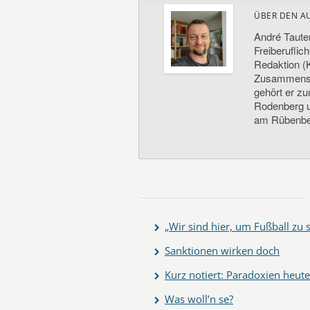
ÜBER DEN A
André Taute
Freiberuflic
Redaktion (K
Zusammenste
gehört er z
Rodenberg un
am Rübenbe
„Wir sind hier, um Fußball zu 
Sanktionen wirken doch
Kurz notiert: Paradoxien heute
Was woll’n se?