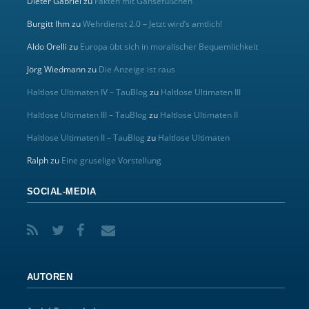
Dieter Gabriel
zu
Fakten mit Gänsefüßchen
Burgitt Ihm
zu
Wehrdienst 2.0 – Jetzt wird’s amtlich!
Aldo Orelli
zu
Europa übt sich in moralischer Bequemlichkeit
Jörg Wiedmann
zu
Die Anzeige ist raus
Haltlose Ultimaten IV – TauBlog
zu
Haltlose Ultimaten III
Haltlose Ultimaten III – TauBlog
zu
Haltlose Ultimaten II
Haltlose Ultimaten II – TauBlog
zu
Haltlose Ultimaten
Ralph
zu
Eine gruselige Vorstellung
SOCIAL-MEDIA
AUTOREN