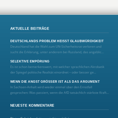
AKTUELLE BEITRÄGE
DEUTSCHLANDS PROBLEM HEISST GLAUBWÜRDIGKEIT
Deutschland hat die Wahl zum UN‑Sicherheitsrat verloren und
sucht die Erklärung, unter anderem bei Russland, das angeblic...
SELEKTIVE EMPÖRUNG
Es ist schon bemerkenswert, mit welcher sprachlichen Akrobatik
der Spiegel politische Realität einordnet – oder besser ge...
WENN DIE ANGST GRÖSSER IST ALS DAS ARGUMENT
In Sachsen-Anhalt wird wieder einmal über den Ernstfall
gesprochen: Was passiert, wenn die AfD tatsächlich stärkste Kraft...
NEUESTE KOMMENTARE