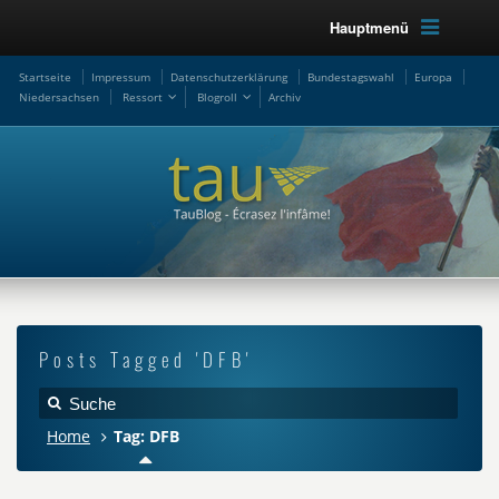
Hauptmenü
Startseite
Impressum
Datenschutzerklärung
Bundestagswahl
Europa
Niedersachsen
Ressort
Blogroll
Archiv
Posts Tagged 'DFB'
Home
Tag: DFB